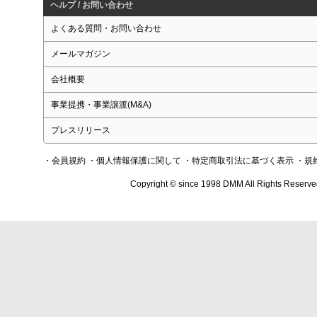
ヘルプ / お問い合わせ
よくある質問・お問い合わせ
メールマガジン
会社概要
事業提携・事業譲渡(M&A)
プレスリリース
・会員規約
・個人情報保護に関して
・特定商取引法に基づく表示
・規
Copyright © since 1998 DMM All Rights Reserve