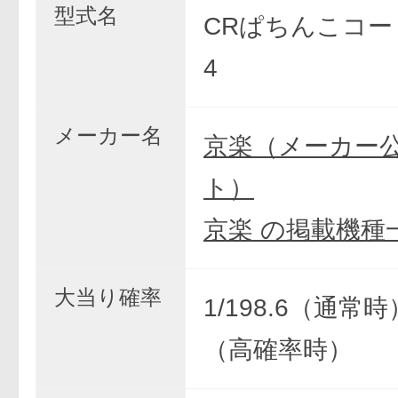
型式名
CRぱちんこコー
4
メーカー名
京楽（メーカー
ト）
京楽 の掲載機種
大当り確率
1/198.6（通常時）
（高確率時）