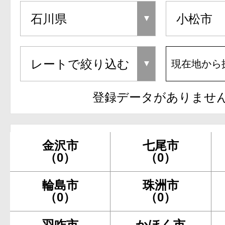
現在地から
登録データがありませ
金沢市
七尾市
（0）
（0）
輪島市
珠洲市
（0）
（0）
羽咋市
かほく市