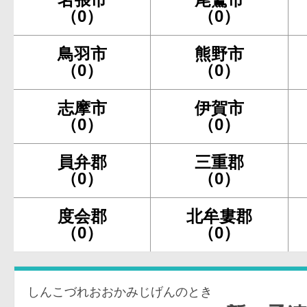
（0）
（0）
鳥羽市
熊野市
（0）
（0）
志摩市
伊賀市
（0）
（0）
員弁郡
三重郡
（0）
（0）
度会郡
北牟婁郡
（0）
（0）
しんこづれおおかみじげんのとき