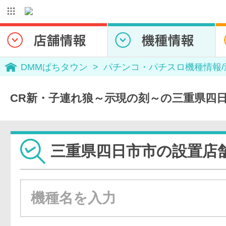
DMMぱちタウン
パチンコ・パチスロ機種情報
CR新・子連れ狼～示現の刻～の三重県四
三重県四日市市の設置店