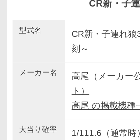
CR新・子連れ狼
型式名
CR新・子連れ狼
刻～
メーカー名
高尾（メーカー
ト）
高尾 の掲載機種
大当り確率
1/111.6（通常時）