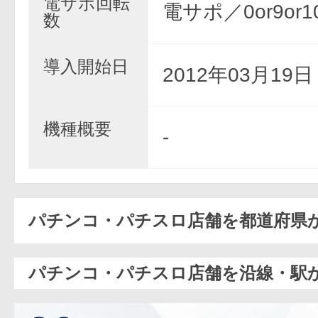
電サポ回転
電サポ／0or9or
数
導入開始日
2012年03月19
機種概要
-
パチンコ・パチスロ店舗を都道府県
パチンコ・パチスロ店舗を沿線・駅