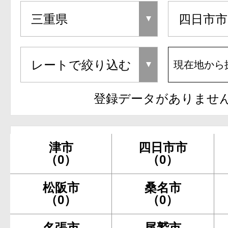
現在地から
登録データがありませ
津市
四日市市
（0）
（0）
松阪市
桑名市
（0）
（0）
名張市
尾鷲市