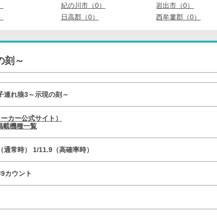
）
紀の川市（0）
岩出市（0）
）
日高郡（0）
西牟婁郡（0）
の刻～
子連れ狼3～示現の刻～
メーカー公式サイト）
掲載機種一覧
.6（通常時） 1/11.9（高確率時）
R×9カウント