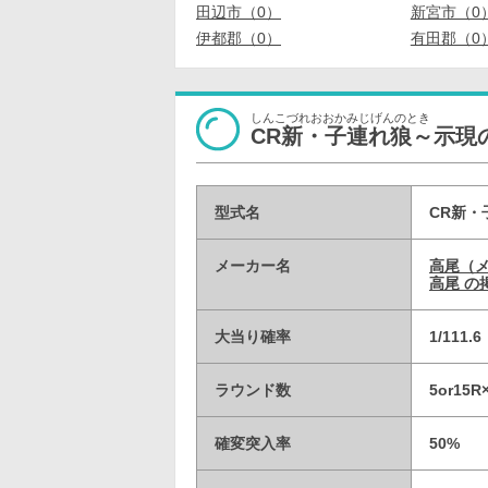
田辺市（0）
新宮市（0
伊都郡（0）
有田郡（0
しんこづれおおかみじげんのとき
CR新・子連れ狼～示現
型式名
CR新・
メーカー名
高尾（
高尾 の
大当り確率
1/111
ラウンド数
5or15
確変突入率
50%