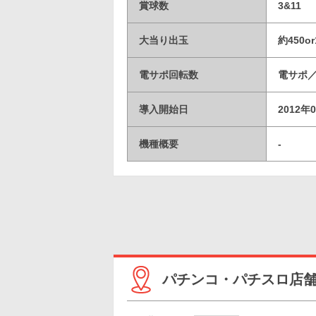
賞球数
3&11
大当り出玉
約450or
電サポ回転数
電サポ／0
導入開始日
2012年
機種概要
-
パチンコ・パチスロ店