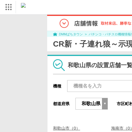
パチンコ・パチスロ機種情報
DMMぱちタウン
CR新・子連れ狼～示
和歌山県の設置店舗一
機種
都道府県
市区町
和歌山市（0）
海南市（0