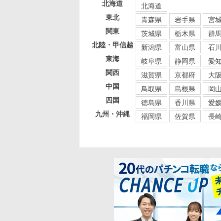
北海道
北海道
東北
青森県
岩手県
宮
関東
茨城県
栃木県
群
北陸・甲信越
新潟県
富山県
石
東海
岐阜県
静岡県
愛
関西
滋賀県
京都府
大
中国
鳥取県
島根県
岡
四国
徳島県
香川県
愛
九州・沖縄
福岡県
佐賀県
長