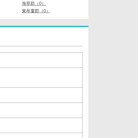
海草郡（0）
東牟婁郡（0）