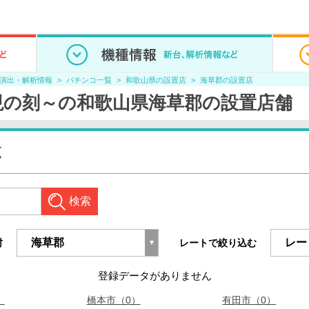
/演出・解析情報
パチンコ一覧
和歌山県の設置店
海草郡の設置店
現の刻～の和歌山県海草郡の設置店舗
覧
検索
村
レートで絞り込む
登録データがありません
）
橋本市（0）
有田市（0）