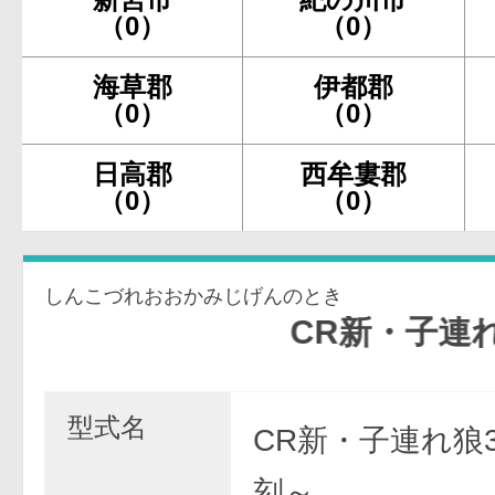
（0）
（0）
海草郡
伊都郡
（0）
（0）
日高郡
西牟婁郡
（0）
（0）
しんこづれおおかみじげんのとき
CR新・子連れ狼～
型式名
CR新・子連れ狼
刻～