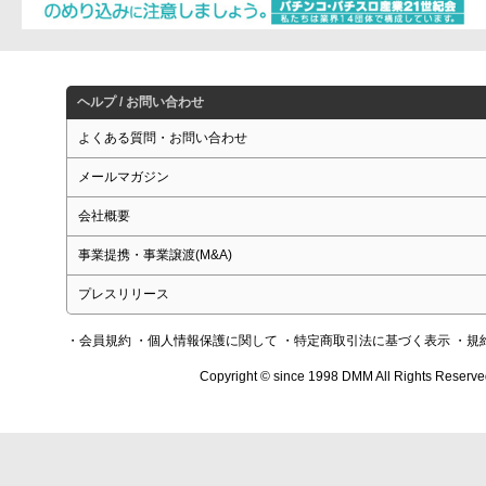
ヘルプ / お問い合わせ
よくある質問・お問い合わせ
メールマガジン
会社概要
事業提携・事業譲渡(M&A)
プレスリリース
・会員規約
・個人情報保護に関して
・特定商取引法に基づく表示
・規
Copyright © since 1998 DMM All Rights Reserve