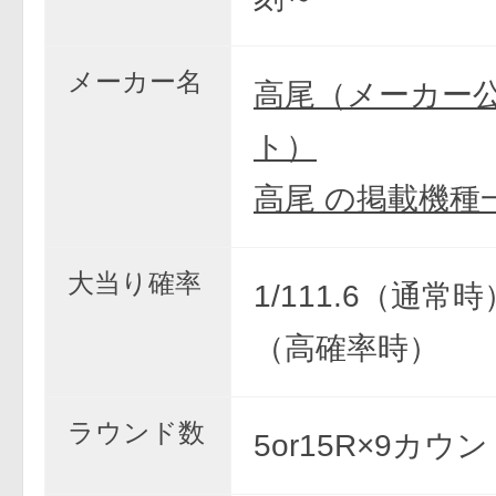
メーカー名
高尾（メーカー
ト）
高尾 の掲載機種
大当り確率
1/111.6（通常時）
（高確率時）
ラウンド数
5or15R×9カウ