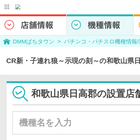
DMMぱちタウン
パチンコ・パチスロ機種情報
CR新・子連れ狼～示現の刻～の和歌山県
和歌山県日高郡の設置店