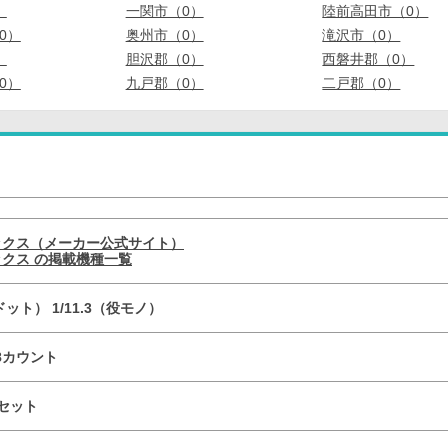
）
一関市（0）
陸前高田市（0）
0）
奥州市（0）
滝沢市（0）
）
胆沢郡（0）
西磐井郡（0）
0）
九戸郡（0）
二戸郡（0）
ックス（メーカー公式サイト）
クス の掲載機種一覧
（ドット） 1/11.3（役モノ）
×8カウント
セット