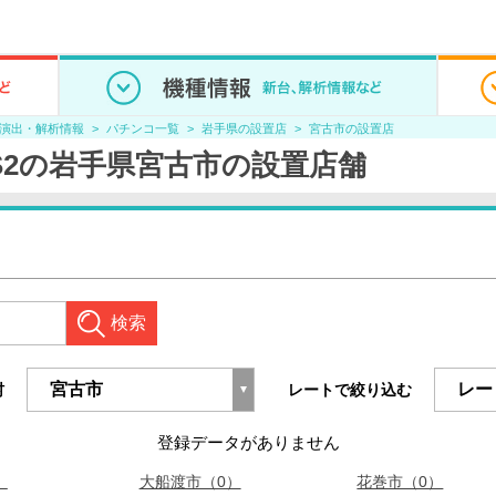
/演出・解析情報
パチンコ一覧
岩手県の設置店
宮古市の設置店
S2の岩手県宮古市の設置店舗
検索
村
レートで絞り込む
登録データがありません
）
大船渡市（0）
花巻市（0）