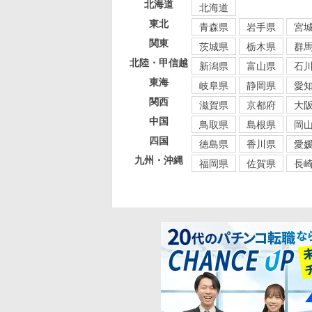
北海道
北海道
東北
青森県
岩手県
宮
関東
茨城県
栃木県
群
北陸・甲信越
新潟県
富山県
石
東海
岐阜県
静岡県
愛
関西
滋賀県
京都府
大
中国
鳥取県
島根県
岡
四国
徳島県
香川県
愛
九州・沖縄
福岡県
佐賀県
長