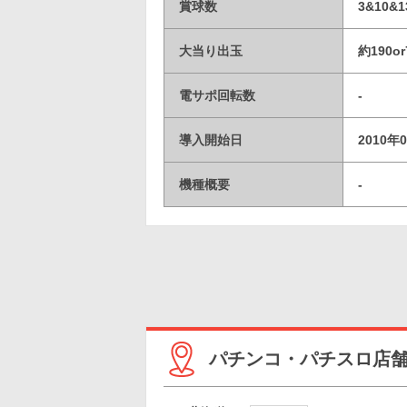
賞球数
3&10&1
大当り出玉
約190or
電サポ回転数
-
導入開始日
2010年
機種概要
-
パチンコ・パチスロ店