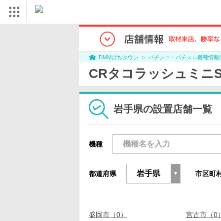
パチンコ・パチスロ機種情報
DMMぱちタウン
CRタコラッシュミニ
岩手県の設置店舗一覧
機種
都道府県
市区町
盛岡市（0）
宮古市（0