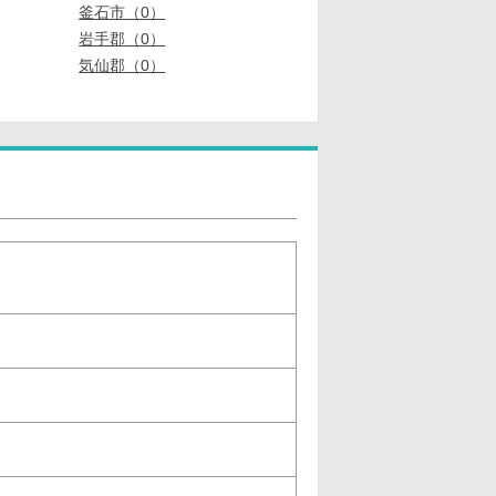
釜石市（0）
岩手郡（0）
気仙郡（0）