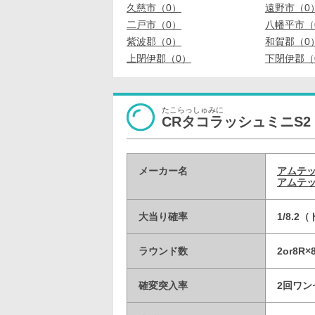
久慈市（0）
遠野市（0
二戸市（0）
八幡平市（
紫波郡（0）
和賀郡（0
上閉伊郡（0）
下閉伊郡（
たこらっしゅみに
CRタコラッシュミニS2
メーカー名
アムテ
アムテッ
大当り確率
1/8.2
ラウンド数
2or8R
確変突入率
2回ワン