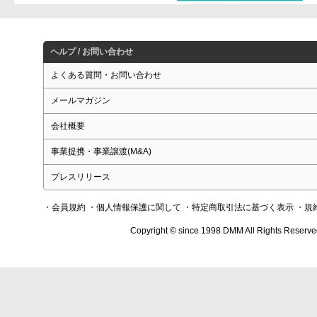
ヘルプ / お問い合わせ
よくある質問・お問い合わせ
メールマガジン
会社概要
事業提携・事業譲渡(M&A)
プレスリリース
・会員規約
・個人情報保護に関して
・特定商取引法に基づく表示
・規
Copyright © since 1998 DMM All Rights Reserve