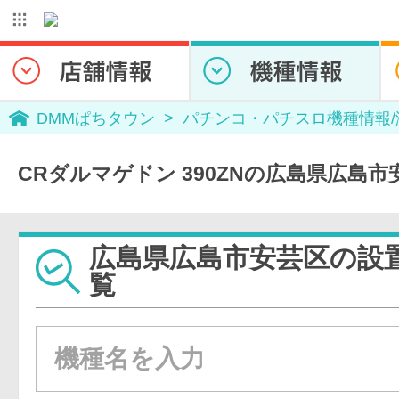
DMMぱちタウン
パチンコ・パチスロ機種情報
CRダルマゲドン 390ZNの広島県広島
広島県広島市安芸区の設
覧