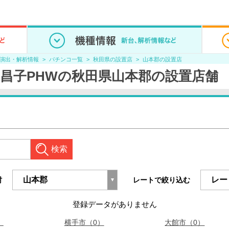
/演出・解析情報
パチンコ一覧
秋田県の設置店
山本郡の設置店
森昌子PHWの秋田県山本郡の設置店舗
検索
村
レートで絞り込む
登録データがありません
）
横手市（0）
大館市（0）