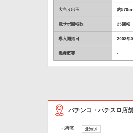
大当り出玉
約570or
電サポ回転数
25回転
導入開始日
2008年
機種概要
-
パチンコ・パチスロ店
北海道
北海道