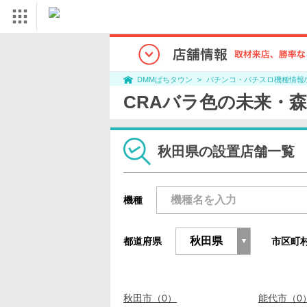
パチンコ・パチスロ機種情報
DMMぱちタウン
CRAバラ色の未来・
秋田県の設置店舗一覧
機種
都道府県
市区町
秋田市（0）
能代市（0