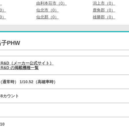
）
由利本荘市（0）
潟上市（0）
0）
仙北市（0）
鹿角郡（0）
0）
仙北郡（0）
雄勝郡（0）
子PHW
R&D（メーカー公式サイト）
R&D の掲載機種一覧
95（通常時） 1/10.52（高確率時）
R×8カウント
10