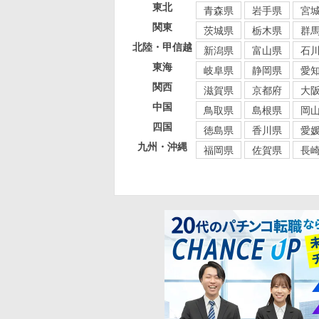
東北
青森県
岩手県
宮
関東
茨城県
栃木県
群
北陸・甲信越
新潟県
富山県
石
東海
岐阜県
静岡県
愛
関西
滋賀県
京都府
大
中国
鳥取県
島根県
岡
四国
徳島県
香川県
愛
九州・沖縄
福岡県
佐賀県
長