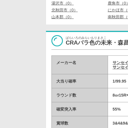
湯沢市（0）
鹿角市（0
北秋田市（0）
にかほ市（
山本郡（0）
南秋田郡（
ばらいろのみらいもりまさこ
CRAバラ色の未来・森昌
メーカー名
サンセイ
サンセイ
大当り確率
1/99.
ラウンド数
8or15
確変突入率
55%
賞球数
3&4&9&