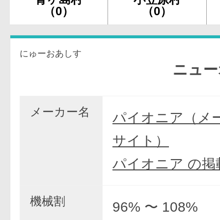
（0）
（0）
にゅーおあしす
ニューオア
メーカー名
パイオニア（メ
サイト）
パイオニア の掲
機械割
96% 〜 108%