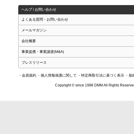
ヘルプ / お問い合わせ
よくある質問・お問い合わせ
メールマガジン
会社概要
事業提携・事業譲渡(M&A)
プレスリリース
・会員規約
・個人情報保護に関して
・特定商取引法に基づく表示
・規
Copyright © since 1998 DMM All Rights Reserve