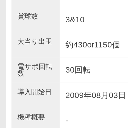
賞球数
3&10
大当り出玉
約430or1150個
電サポ回転
30回転
数
導入開始日
2009年08月03
機種概要
-