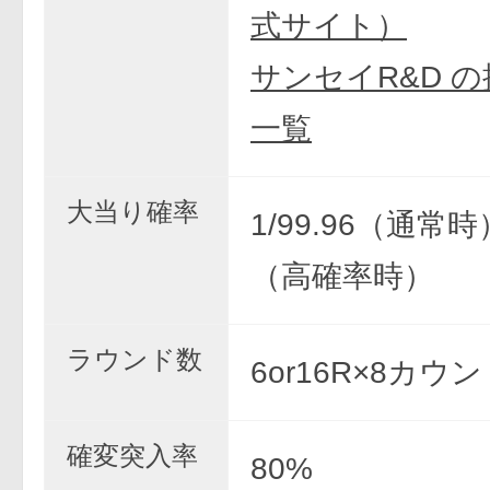
式サイト）
サンセイR&D 
一覧
大当り確率
1/99.96（通常時）
（高確率時）
ラウンド数
6or16R×8カウ
確変突入率
80%