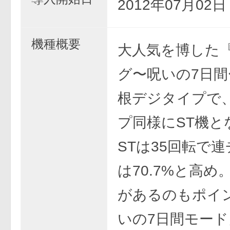
2012年07月02
機種概要
大人気を博した『
グ〜呪いの7日間
根デジタイプで、
プ同様にST機と
STは35回転で
は70.7%と高め
があるのもポイ
いの7日間モード