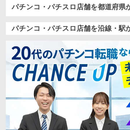
パチンコ・パチスロ店舗を都道府県
パチンコ・パチスロ店舗を沿線・駅