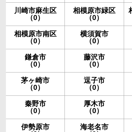
川崎市麻生区
相模原市緑区
（0）
（0）
相模原市南区
横須賀市
（0）
（0）
鎌倉市
藤沢市
（0）
（0）
茅ヶ崎市
逗子市
（0）
（0）
秦野市
厚木市
（0）
（0）
伊勢原市
海老名市