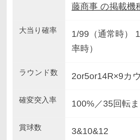
藤商事 の掲載機
大当り確率
1/99（通常時） 
率時）
ラウンド数
2or5or14R×9
確変突入率
100%／35回転
賞球数
3&10&12