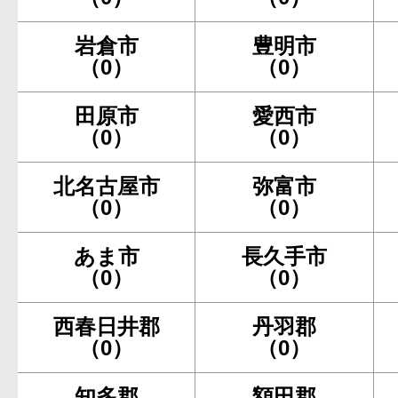
岩倉市
豊明市
（0）
（0）
田原市
愛西市
（0）
（0）
北名古屋市
弥富市
（0）
（0）
あま市
長久手市
（0）
（0）
西春日井郡
丹羽郡
（0）
（0）
知多郡
額田郡