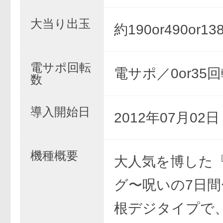
大当り出玉
約190or490or13
電サポ回転
電サポ／0or35
数
導入開始日
2012年07月02
機種概要
大人気を博した『
グ〜呪いの7日間
根デジタイプで、