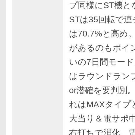
プ同様にST機と
STは35回転で
は70.7%と高め
があるのもポイ
いの7日間モード
はラウンドラン
or潜確を要判別
れはMAXタイプ
大当り＆電サポ
右打ちで消化。