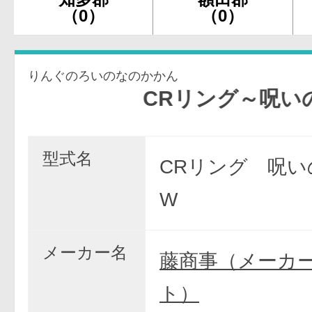
（0）
（0）
りんぐのろいのなのかかん
CRリング～呪いの7日間～
型式名
CRリング 呪い
W
メーカー名
藤商事（メーカ
ト）