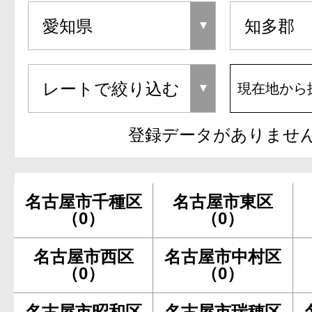
現在地から
登録データがありませ
名古屋市千種区
名古屋市東区
（0）
（0）
名古屋市西区
名古屋市中村区
（0）
（0）
名古屋市昭和区
名古屋市瑞穂区