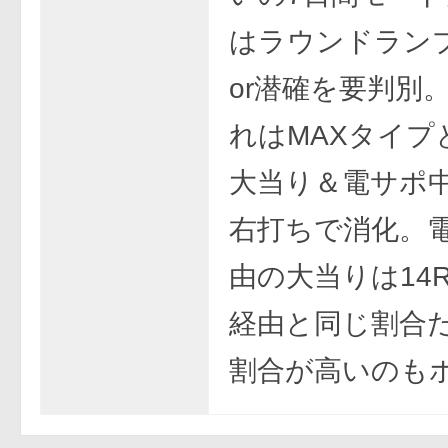
はラウンドラン
or潜確を要判別
れはMAXタイプ
大当り＆電サポ
右打ちで消化。
由の大当りは14
経由と同じ割合だ
割合が高いのも