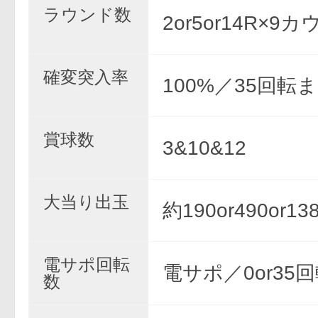
ラウンド数
2or5or14R×9
確変突入率
100%／35回転
賞球数
3&10&12
大当り出玉
約190or490or13
電サポ回転
電サポ／0or35
数