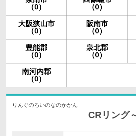
（0）
（0）
大阪狭山市
阪南市
（0）
（0）
豊能郡
泉北郡
（0）
（0）
南河内郡
（0）
りんぐのろいのなのかかん
CRリング～呪いの7