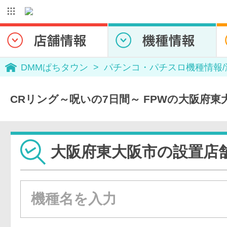
DMMぱちタウン
パチンコ・パチスロ機種情報
CRリング～呪いの7日間～ FPWの大阪府
大阪府東大阪市の設置店