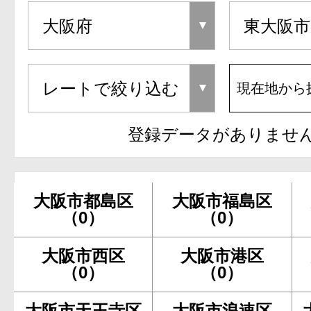
現在地から
登録データがありませ
大阪市都島区
大阪市福島区
（0）
（0）
大阪市西区
大阪市港区
（0）
（0）
大阪市天王寺区
大阪市浪速区