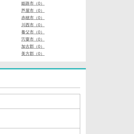
姫路市（0）
芦屋市（0）
赤穂市（0）
川西市（0）
養父市（0）
宍粟市（0）
加古郡（0）
美方郡（0）