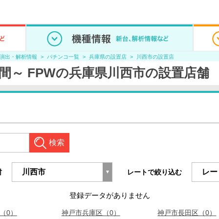
/演出・解析情報
パチンコ一覧
兵庫県の設置店
川西市の設置店
間～ FPWの兵庫県川西市の設置店舗
検索
村
レートで絞り込む
登録データがありません
（0）
神戸市兵庫区（0）
神戸市長田区（0）