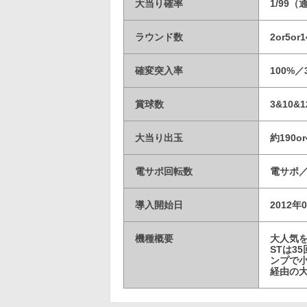
大当り確率
1/99（
ラウンド数
2or5o
確変突入率
100%
賞球数
3&10&1
大当り出玉
約190or
電サポ回転数
電サポ／
導入開始日
2012年
機種概要
大人気を
STは3
ンプで
経由の大