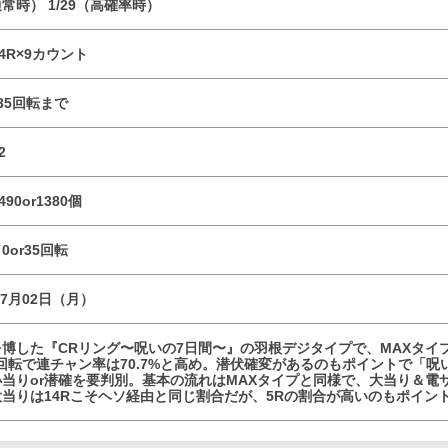
通常時） 1/29（高確率時）
r14R×9カウント
／35回転まで
2
490or1380個
0or35回転
07月02日（月）
博した『CRリング〜呪いの7日間〜』の羽根デジタイプで、MAXタイ
5回転で連チャン率は70.7%と高め。潜伏確変があるのもポイントで「
小当りor潜確を要判別。基本の流れはMAXタイプと同様で、大当り＆電
当りは14Rこそヘソ経由と同じ割合だが、5Rの割合が高いのもポイン