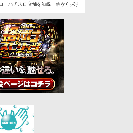
ンコ・パチスロ店舗を沿線・駅から探す