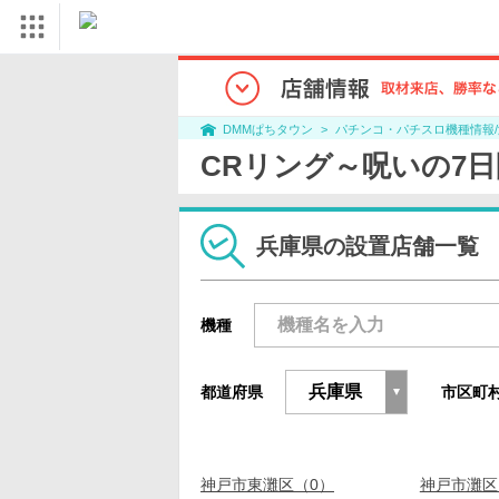
パチンコ・パチスロ機種情報
DMMぱちタウン
CRリング～呪いの7日
兵庫県の設置店舗一覧
機種
都道府県
市区町
神戸市東灘区（0）
神戸市灘区