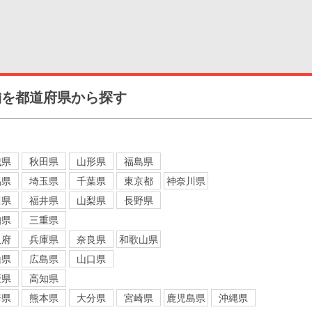
舗を都道府県から探す
城県
秋田県
山形県
福島県
馬県
埼玉県
千葉県
東京都
神奈川県
川県
福井県
山梨県
長野県
知県
三重県
阪府
兵庫県
奈良県
和歌山県
山県
広島県
山口県
媛県
高知県
崎県
熊本県
大分県
宮崎県
鹿児島県
沖縄県