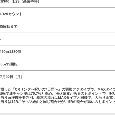
通常時） 1/29（高確率時）
r14R×9カウント
／35回転まで
2
490or1380個
0or35回転
07月02日（月）
博した『CRリング〜呪いの7日間〜』の羽根デジタイプで、MAXタイ
5回転で連チャン率は70.7%と高め。潜伏確変があるのもポイントで「
小当りor潜確を要判別。基本の流れはMAXタイプと同様で、大当り＆電
当りは14Rこそヘソ経由と同じ割合だが、5Rの割合が高いのもポイン