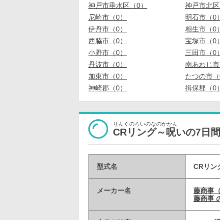
神戸市垂水区（0）
神戸市北区
尼崎市（0）
明石市（0
伊丹市（0）
相生市（0
西脇市（0）
宝塚市（0
小野市（0）
三田市（0
丹波市（0）
南あわじ市
加東市（0）
たつの市（
神崎郡（0）
揖保郡（0
りんぐのろいのなのかかん
CRリング～呪いの7日間
型式名
CRリン
メーカー名
藤商事
藤商事 