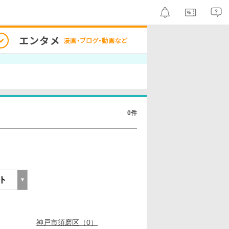
0件
神戸市須磨区（0）