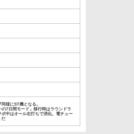
プ同様にST機となる。
呪いの7日間モード」移行時はラウンドラ
サポ中はオール右打ちで消化。電チュー
トだ