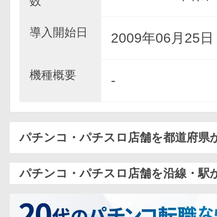
数
導入開始日
2009年06月25
機種概要
-
パチンコ・パチスロ店舗を都道府県
パチンコ・パチスロ店舗を沿線・駅