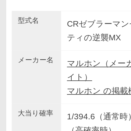
型式名
CRゼブラーマ
ティの逆襲MX
メーカー名
マルホン（メー
イト）
マルホン の掲載
大当り確率
1/394.6（通常時）
（高確率時）