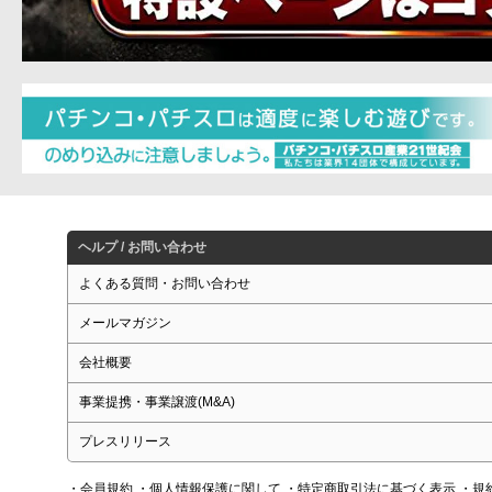
ヘルプ / お問い合わせ
よくある質問・お問い合わせ
メールマガジン
会社概要
事業提携・事業譲渡(M&A)
プレスリリース
・会員規約
・個人情報保護に関して
・特定商取引法に基づく表示
・規