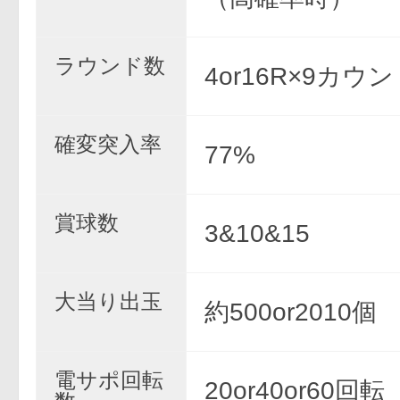
ラウンド数
4or16R×9カウ
確変突入率
77%
賞球数
3&10&15
大当り出玉
約500or2010個
電サポ回転
20or40or60回転