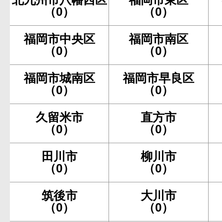
（0）
（0）
福岡市中央区
福岡市南区
（0）
（0）
福岡市城南区
福岡市早良区
（0）
（0）
久留米市
直方市
（0）
（0）
田川市
柳川市
（0）
（0）
筑後市
大川市
（0）
（0）