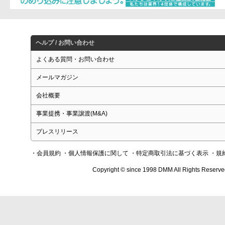
ヘルプ / お問い合わせ
よくある質問・お問い合わせ
メールマガジン
会社概要
事業提携・事業譲渡(M&A)
プレスリリース
・会員規約
・個人情報保護に関して
・特定商取引法に基づく表示
・規
Copyright © since 1998 DMM All Rights Reserve