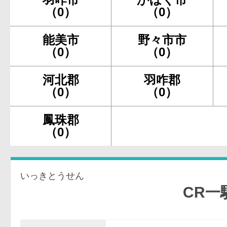
（0）
（0）
能美市
野々市市
（0）
（0）
河北郡
羽咋郡
（0）
（0）
鳳珠郡
（0）
いっきとうせん
CR一騎当