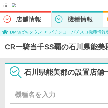
DMMぱちタウン
パチンコ・パチスロ機種情報
CR一騎当千SS覇の石川県能美
石川県能美郡の設置店舗