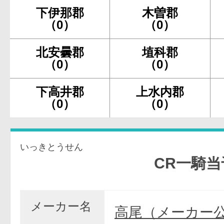
下伊那郡
木曽郡
（0）
（0）
北安曇郡
埴科郡
（0）
（0）
下高井郡
上水内郡
（0）
（0）
いっきとうせん
CR一騎当千S
メーカー名
高尾（メーカー