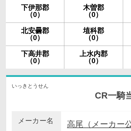
下伊那郡
木曽郡
（0）
（0）
北安曇郡
埴科郡
（0）
（0）
下高井郡
上水内郡
（0）
（0）
いっきとうせん
CR一騎当千
メーカー名
高尾（メーカー