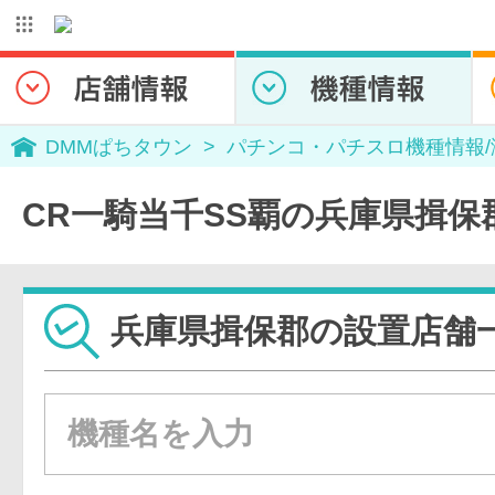
DMMぱちタウン
パチンコ・パチスロ機種情報
CR一騎当千SS覇の兵庫県揖保
兵庫県揖保郡の設置店舗