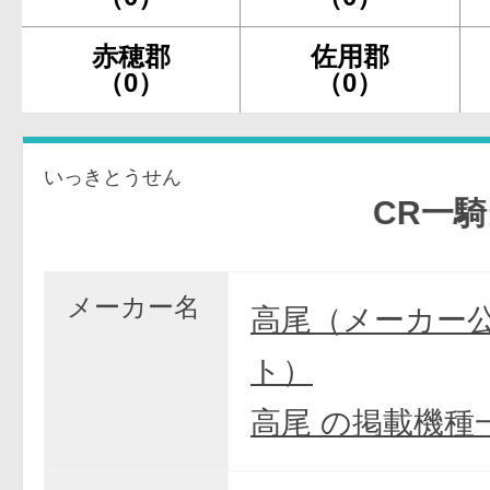
赤穂郡
佐用郡
（0）
（0）
いっきとうせん
CR一騎当千
メーカー名
高尾（メーカー
ト）
高尾 の掲載機種