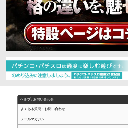
ヘルプ / お問い合わせ
よくある質問・お問い合わせ
メールマガジン