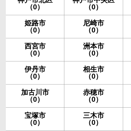
（0）
（0）
姫路市
尼崎市
（0）
（0）
西宮市
洲本市
（0）
（0）
伊丹市
相生市
（0）
（0）
加古川市
赤穂市
（0）
（0）
宝塚市
三木市
（0）
（0）