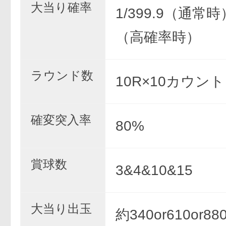
大当り確率
1/399.9（通常時）
（高確率時）
ラウンド数
10R×10カウント
確変突入率
80%
賞球数
3&4&10&15
大当り出玉
約340or610or880