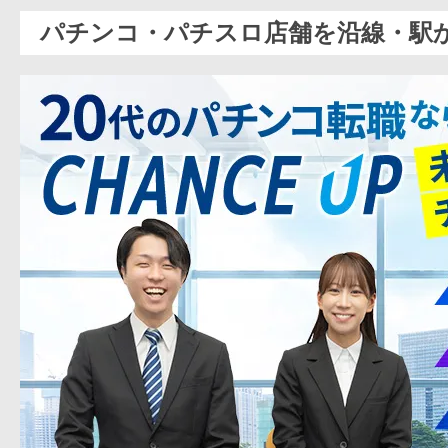
パチンコ・パチスロ店舗を沿線・駅