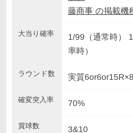
藤商事 の掲載機
大当り確率
1/99（通常時） 
率時）
ラウンド数
実質6or6or15R
確変突入率
70%
賞球数
3&10