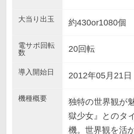
大当り出玉
約430or1080個
電サポ回転
20回転
数
導入開始日
2012年05月21
機種概要
独特の世界観が
獄少女』とのタ
機。世界観を活