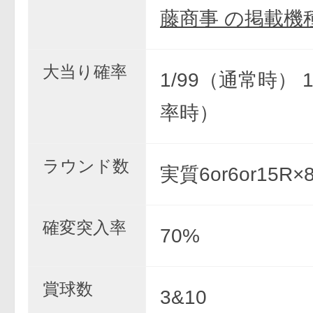
藤商事 の掲載機
大当り確率
1/99（通常時） 
率時）
ラウンド数
実質6or6or15R
確変突入率
70%
賞球数
3&10