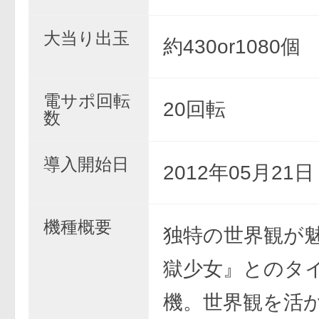
大当り出玉
約430or1080個
電サポ回転
20回転
数
導入開始日
2012年05月21
機種概要
独特の世界観が
獄少女』とのタ
機。世界観を活