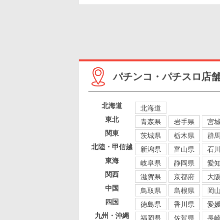
パチンコ・パチスロ店
北海道
北海道
東北
青森県
岩手県
宮
関東
茨城県
栃木県
群
北陸・甲信越
新潟県
富山県
石
東海
岐阜県
静岡県
愛
関西
滋賀県
京都府
大
中国
鳥取県
島根県
岡
四国
徳島県
香川県
愛
九州・沖縄
福岡県
佐賀県
長