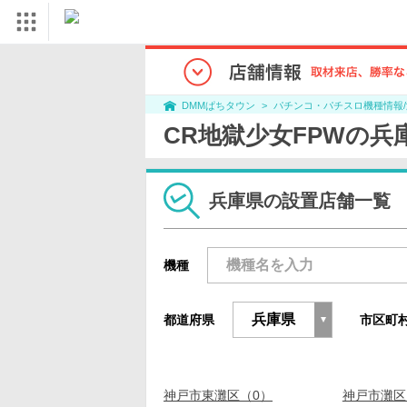
パチンコ・パチスロ機種情報
DMMぱちタウン
CR地獄少女FPWの
兵庫県の設置店舗一覧
機種
都道府県
市区町
神戸市東灘区（0）
神戸市灘区