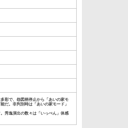
は多彩で、怨図柄停止から「あいの家モ
可能だ。非判別時は「あいの家モード」
ツ。秀逸演出の数々は「いっぺん」体感