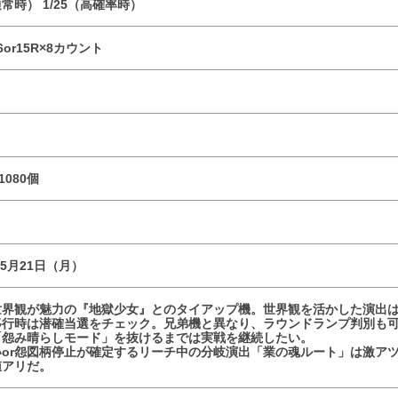
通常時） 1/25（高確率時）
6or15R×8カウント
1080個
05月21日（月）
世界観が魅力の『地獄少女』とのタイアップ機。世界観を活かした演出
移行時は潜確当選をチェック。兄弟機と異なり、ラウンドランプ判別も
「怨み晴らしモード」を抜けるまでは実戦を継続したい。
いor怨図柄停止が確定するリーチ中の分岐演出「業の魂ルート」は激ア
値アリだ。