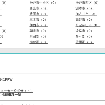
（0）
神戸市中央区（0）
神戸市西区（0）
）
西宮市（0）
洲本市（0）
）
豊岡市（0）
加古川市（0）
）
三木市（0）
高砂市（0）
）
加西市（0）
丹波篠山市（0）
（0）
朝来市（0）
淡路市（0）
0）
川辺郡（0）
多可郡（0）
）
赤穂郡（0）
佐用郡（0）
少女FPW
（メーカー公式サイト）
の掲載機種一覧