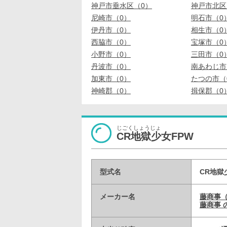
神戸市垂水区（0）
神戸市北区
尼崎市（0）
明石市（0
伊丹市（0）
相生市（0
西脇市（0）
宝塚市（0
小野市（0）
三田市（0
丹波市（0）
南あわじ市
加東市（0）
たつの市（
神崎郡（0）
揖保郡（0
じごくしょうじょ
CR地獄少女FPW
型式名
CR地獄
メーカー名
藤商事
藤商事 