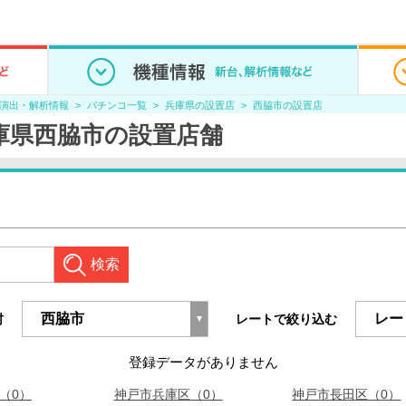
/演出・解析情報
パチンコ一覧
兵庫県の設置店
西脇市の設置店
兵庫県西脇市の設置店舗
検索
村
レートで絞り込む
登録データがありません
（0）
神戸市兵庫区（0）
神戸市長田区（0）