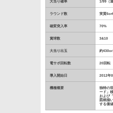
大当り確率
1/99（
ラウンド数
実質6or
確変突入率
70%
賞球数
3&10
大当り出玉
約430or
電サポ回転数
20回転
導入開始日
2012年
機種概要
独特の
ード」
および
図柄揃
する価