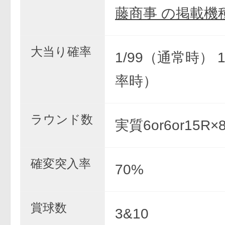
藤商事 の掲載機
大当り確率
1/99（通常時） 
率時）
ラウンド数
実質6or6or15R
確変突入率
70%
賞球数
3&10