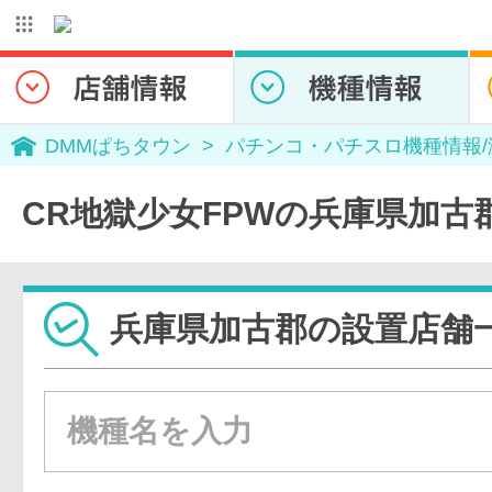
DMMぱちタウン
パチンコ・パチスロ機種情報
CR地獄少女FPWの兵庫県加古
兵庫県加古郡の設置店舗