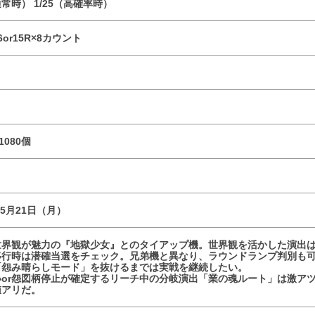
通常時） 1/25（高確率時）
6or15R×8カウント
1080個
05月21日（月）
世界観が魅力の『地獄少女』とのタイアップ機。世界観を活かした演出
移行時は潜確当選をチェック。兄弟機と異なり、ラウンドランプ判別も
「怨み晴らしモード」を抜けるまでは実戦を継続したい。
いor怨図柄停止が確定するリーチ中の分岐演出「業の魂ルート」は激ア
値アリだ。