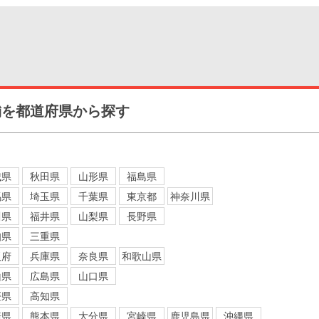
舗を都道府県から探す
城県
秋田県
山形県
福島県
馬県
埼玉県
千葉県
東京都
神奈川県
川県
福井県
山梨県
長野県
知県
三重県
阪府
兵庫県
奈良県
和歌山県
山県
広島県
山口県
媛県
高知県
崎県
熊本県
大分県
宮崎県
鹿児島県
沖縄県