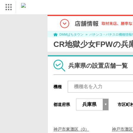
パチンコ・パチスロ機種情報
DMMぱちタウン
CR地獄少女FPWの
兵庫県の設置店舗一覧
機種
都道府県
市区町
神戸市東灘区（0）
神戸市灘区