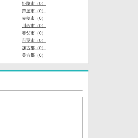
姫路市（0）
芦屋市（0）
赤穂市（0）
川西市（0）
養父市（0）
宍粟市（0）
加古郡（0）
美方郡（0）