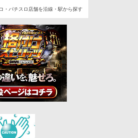
ンコ・パチスロ店舗を沿線・駅から探す