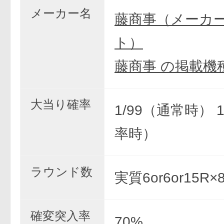
メーカー名
藤商事（メーカ
ト）
藤商事 の掲載機
大当り確率
1/99（通常時） 
率時）
ラウンド数
実質6or6or15R
確変突入率
70%