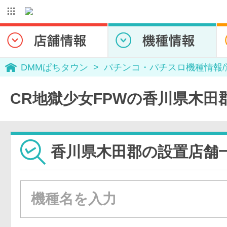
DMMぱちタウン
パチンコ・パチスロ機種情報
CR地獄少女FPWの香川県木田
香川県木田郡の設置店舗