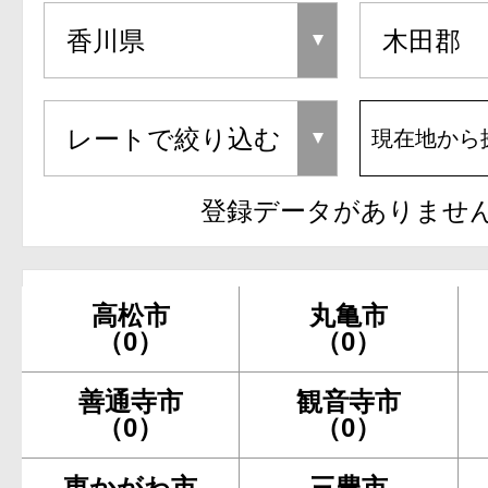
現在地から
登録データがありませ
高松市
丸亀市
（0）
（0）
善通寺市
観音寺市
（0）
（0）
東かがわ市
三豊市