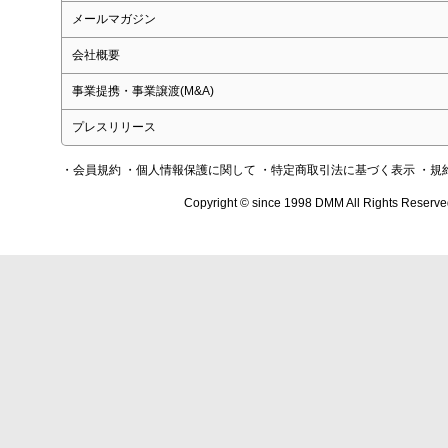
メールマガジン
会社概要
事業提携・事業譲渡(M&A)
プレスリリース
・会員規約
・個人情報保護に関して
・特定商取引法に基づく表示
・規
Copyright © since 1998 DMM All Rights Reserve