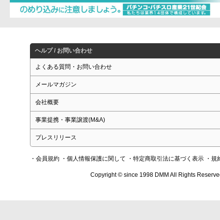
ヘルプ / お問い合わせ
よくある質問・お問い合わせ
メールマガジン
会社概要
事業提携・事業譲渡(M&A)
プレスリリース
・会員規約
・個人情報保護に関して
・特定商取引法に基づく表示
・規
Copyright © since 1998 DMM All Rights Reserve