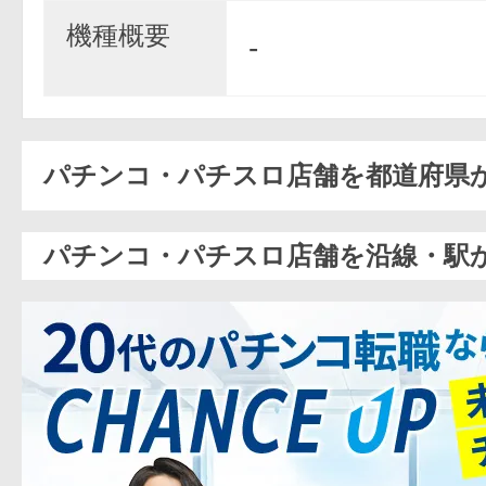
機種概要
-
パチンコ・パチスロ店舗を都道府県
パチンコ・パチスロ店舗を沿線・駅