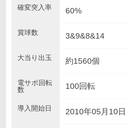
確変突入率
60%
賞球数
3&9&8&14
大当り出玉
約1560個
電サポ回転
100回転
数
導入開始日
2010年05月10