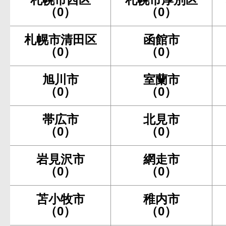
（0）
（0）
札幌市清田区
函館市
（0）
（0）
旭川市
室蘭市
（0）
（0）
帯広市
北見市
（0）
（0）
岩見沢市
網走市
（0）
（0）
苫小牧市
稚内市
（0）
（0）