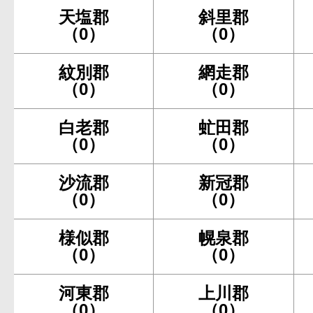
天塩郡
斜里郡
（0）
（0）
紋別郡
網走郡
（0）
（0）
白老郡
虻田郡
（0）
（0）
沙流郡
新冠郡
（0）
（0）
様似郡
幌泉郡
（0）
（0）
河東郡
上川郡
（0）
（0）