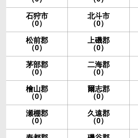
石狩市
北斗市
（0）
（0）
松前郡
上磯郡
（0）
（0）
茅部郡
二海郡
（0）
（0）
檜山郡
爾志郡
（0）
（0）
瀬棚郡
久遠郡
（0）
（0）
寿都郡
磯谷郡