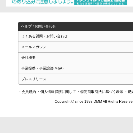
ヘルプ / お問い合わせ
よくある質問・お問い合わせ
メールマガジン
会社概要
事業提携・事業譲渡(M&A)
プレスリリース
・会員規約
・個人情報保護に関して
・特定商取引法に基づく表示
・規
Copyright © since 1998 DMM All Rights Reserve