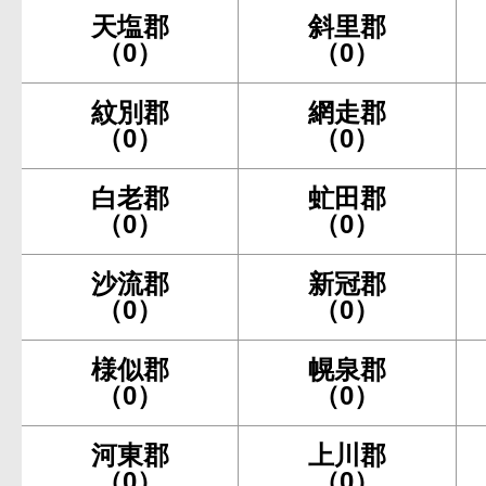
天塩郡
斜里郡
（0）
（0）
紋別郡
網走郡
（0）
（0）
白老郡
虻田郡
（0）
（0）
沙流郡
新冠郡
（0）
（0）
様似郡
幌泉郡
（0）
（0）
河東郡
上川郡
（0）
（0）