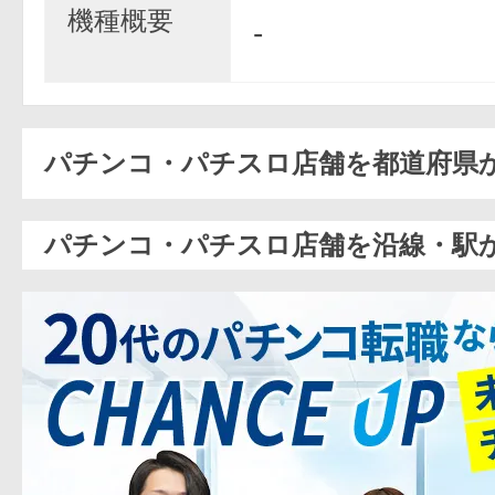
機種概要
-
パチンコ・パチスロ店舗を都道府県
パチンコ・パチスロ店舗を沿線・駅