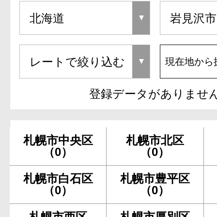
現在地から
登録データがありませ
札幌市中央区
札幌市北区
（0）
（0）
札幌市白石区
札幌市豊平区
（0）
（0）
札幌市西区
札幌市厚別区