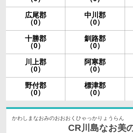
広尾郡
中川郡
（0）
（0）
十勝郡
釧路郡
（0）
（0）
川上郡
阿寒郡
（0）
（0）
野付郡
標津郡
（0）
（0）
かわしまなおみのおおおくひゃっかりょうらん
CR川島なお美の大奥百花