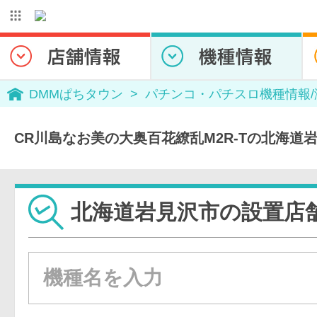
DMMぱちタウン
パチンコ・パチスロ機種情報
CR川島なお美の大奥百花繚乱M2R-Tの北海道
北海道岩見沢市の設置店