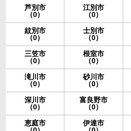
芦別市
江別市
（0）
（0）
紋別市
士別市
（0）
（0）
三笠市
根室市
（0）
（0）
滝川市
砂川市
（0）
（0）
深川市
富良野市
（0）
（0）
恵庭市
伊達市
（0）
（0）