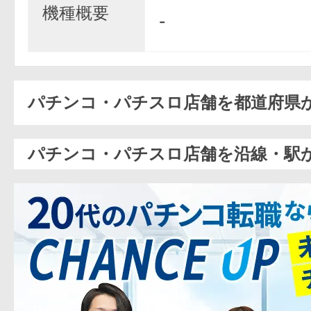
機種概要
-
パチンコ・パチスロ店舗を都道府県
パチンコ・パチスロ店舗を沿線・駅