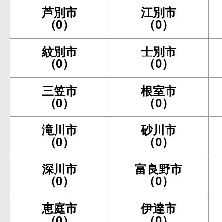
芦別市
江別市
（0）
（0）
紋別市
士別市
（0）
（0）
三笠市
根室市
（0）
（0）
滝川市
砂川市
（0）
（0）
深川市
富良野市
（0）
（0）
恵庭市
伊達市
（0）
（0）