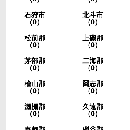
石狩市
北斗市
（0）
（0）
松前郡
上磯郡
（0）
（0）
茅部郡
二海郡
（0）
（0）
檜山郡
爾志郡
（0）
（0）
瀬棚郡
久遠郡
（0）
（0）
寿都郡
磯谷郡