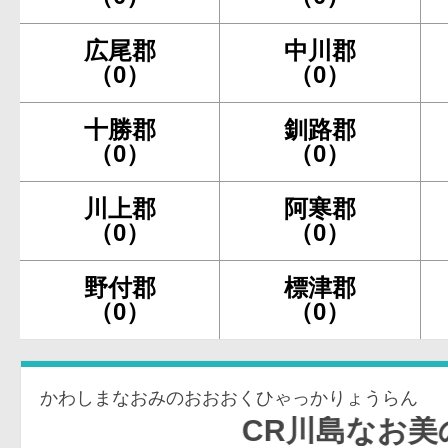
広尾郡
中川郡
（0）
（0）
十勝郡
釧路郡
（0）
（0）
川上郡
阿寒郡
（0）
（0）
野付郡
標津郡
（0）
（0）
かわしまなおみのおおおくひゃっかりょうらん
CR川島なお美の大奥百花