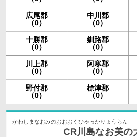
広尾郡
中川郡
（0）
（0）
十勝郡
釧路郡
（0）
（0）
川上郡
阿寒郡
（0）
（0）
野付郡
標津郡
（0）
（0）
かわしまなおみのおおおくひゃっかりょうらん
CR川島なお美の大奥百花繚