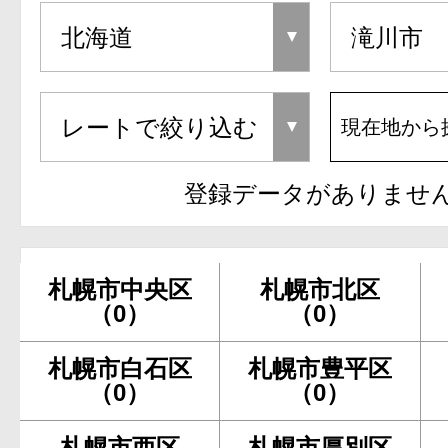
現在地から
登録データがありませ
札幌市中央区
札幌市北区
（0）
（0）
札幌市白石区
札幌市豊平区
（0）
（0）
札幌市西区
札幌市厚別区