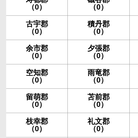
（0）
（0）
古宇郡
積丹郡
（0）
（0）
余市郡
夕張郡
（0）
（0）
空知郡
雨竜郡
（0）
（0）
留萌郡
苫前郡
（0）
（0）
枝幸郡
礼文郡
（0）
（0）