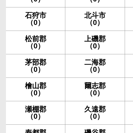
石狩市
北斗市
（0）
（0）
松前郡
上磯郡
（0）
（0）
茅部郡
二海郡
（0）
（0）
檜山郡
爾志郡
（0）
（0）
瀬棚郡
久遠郡
（0）
（0）
寿都郡
磯谷郡