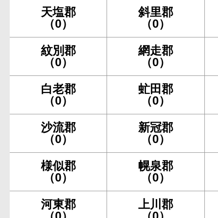
天塩郡
斜里郡
（0）
（0）
紋別郡
網走郡
（0）
（0）
白老郡
虻田郡
（0）
（0）
沙流郡
新冠郡
（0）
（0）
様似郡
幌泉郡
（0）
（0）
河東郡
上川郡
（0）
（0）