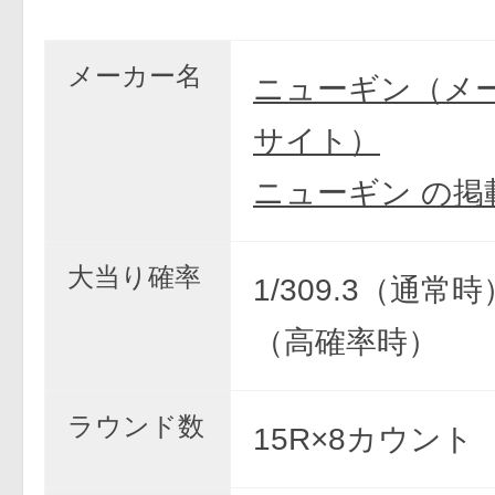
メーカー名
ニューギン（メ
サイト）
ニューギン の掲
大当り確率
1/309.3（通常時）
（高確率時）
ラウンド数
15R×8カウント