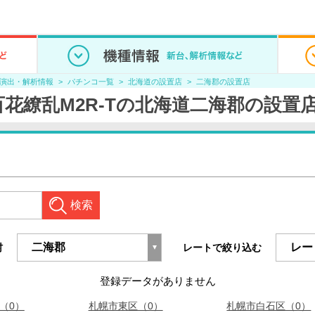
/演出・解析情報
パチンコ一覧
北海道の設置店
二海郡の設置店
花繚乱M2R-Tの北海道二海郡の設置
検索
村
レートで絞り込む
登録データがありません
（0）
札幌市東区（0）
札幌市白石区（0）