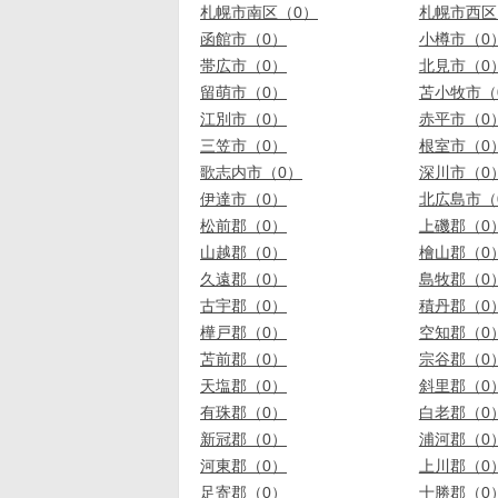
札幌市南区（0）
札幌市西区
函館市（0）
小樽市（0
帯広市（0）
北見市（0
留萌市（0）
苫小牧市（
江別市（0）
赤平市（0
三笠市（0）
根室市（0
歌志内市（0）
深川市（0
伊達市（0）
北広島市（
松前郡（0）
上磯郡（0
山越郡（0）
檜山郡（0
久遠郡（0）
島牧郡（0
古宇郡（0）
積丹郡（0
樺戸郡（0）
空知郡（0
苫前郡（0）
宗谷郡（0
天塩郡（0）
斜里郡（0
有珠郡（0）
白老郡（0
新冠郡（0）
浦河郡（0
河東郡（0）
上川郡（0
足寄郡（0）
十勝郡（0