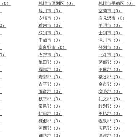
（0）
札幌市厚別区（0）
札幌市手稲区（0）
）
旭川市（0）
室蘭市（0）
）
夕張市（0）
岩見沢市（0）
0）
稚内市（0）
美唄市（0）
）
紋別市（0）
士別市（0）
）
千歳市（0）
滝川市（0）
）
富良野市（0）
登別市（0）
0）
石狩市（0）
北斗市（0）
）
亀田郡（0）
茅部郡（0）
）
爾志郡（0）
奥尻郡（0）
）
寿都郡（0）
磯谷郡（0）
）
古平郡（0）
余市郡（0）
）
雨竜郡（0）
増毛郡（0）
）
枝幸郡（0）
礼文郡（0）
）
常呂郡（0）
紋別郡（0）
）
虻田郡（0）
勇払郡（0）
）
様似郡（0）
幌泉郡（0）
）
河西郡（0）
広尾郡（0）
）
釧路郡（0）
厚岸郡（0）