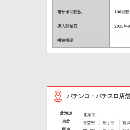
電サポ回転数
100回転
導入開始日
2010年
機種概要
-
パチンコ・パチスロ店
北海道
北海道
東北
青森県
岩手県
宮
関東