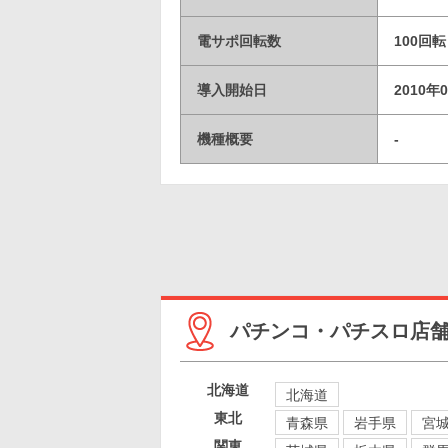
電サポ回転数
100回転
導入開始日
2010年
機種概要
-
パチンコ・パチスロ店
北海道
北海道
東北
青森県
岩手県
宮
関東