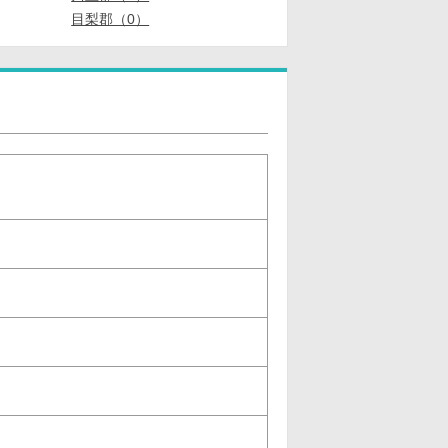
目梨郡（0）