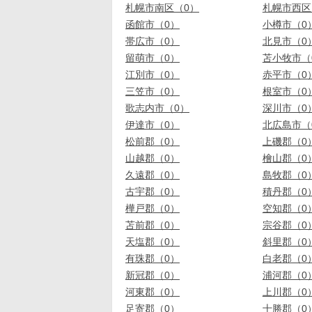
札幌市南区（0）
札幌市西区
函館市（0）
小樽市（0
帯広市（0）
北見市（0
留萌市（0）
苫小牧市（
江別市（0）
赤平市（0
三笠市（0）
根室市（0
歌志内市（0）
深川市（0
伊達市（0）
北広島市（
松前郡（0）
上磯郡（0
山越郡（0）
檜山郡（0
久遠郡（0）
島牧郡（0
古宇郡（0）
積丹郡（0
樺戸郡（0）
空知郡（0
苫前郡（0）
宗谷郡（0
天塩郡（0）
斜里郡（0
有珠郡（0）
白老郡（0
新冠郡（0）
浦河郡（0
河東郡（0）
上川郡（0
足寄郡（0）
十勝郡（0