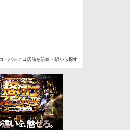
ンコ・パチスロ店舗を沿線・駅から探す