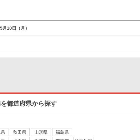
05月10日（月）
舗を都道府県から探す
城県
秋田県
山形県
福島県