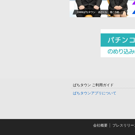
ぱちタウン ご利用ガイド
ぱちタウンアプリについて
会社概要
プレスリリー