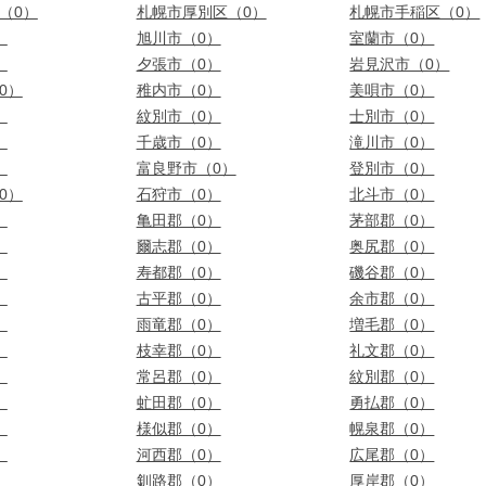
（0）
札幌市厚別区（0）
札幌市手稲区（0）
）
旭川市（0）
室蘭市（0）
）
夕張市（0）
岩見沢市（0）
0）
稚内市（0）
美唄市（0）
）
紋別市（0）
士別市（0）
）
千歳市（0）
滝川市（0）
）
富良野市（0）
登別市（0）
0）
石狩市（0）
北斗市（0）
）
亀田郡（0）
茅部郡（0）
）
爾志郡（0）
奥尻郡（0）
）
寿都郡（0）
磯谷郡（0）
）
古平郡（0）
余市郡（0）
）
雨竜郡（0）
増毛郡（0）
）
枝幸郡（0）
礼文郡（0）
）
常呂郡（0）
紋別郡（0）
）
虻田郡（0）
勇払郡（0）
）
様似郡（0）
幌泉郡（0）
）
河西郡（0）
広尾郡（0）
）
釧路郡（0）
厚岸郡（0）