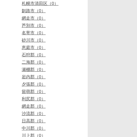
札幌市清田区（0）
釧路市（0）
網走市（0）
芦別市（0）
名寄市（0）
砂川市（0）
恵庭市（0）
石狩郡（0）
二海郡（0）
瀬棚郡（0）
岩内郡（0）
夕張郡（0）
留萌郡（0）
利尻郡（0）
網走郡（0）
沙流郡（0）
日高郡（0）
中川郡（0）
川上郡（0）