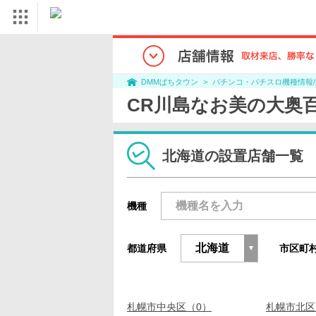
パチンコ・パチスロ機種情報
DMMぱちタウン
CR川島なお美の大奥百
北海道の設置店舗一覧
機種
都道府県
市区町
札幌市中央区（0）
札幌市北区