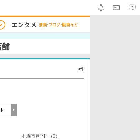
店舗
0件
札幌市豊平区（0）