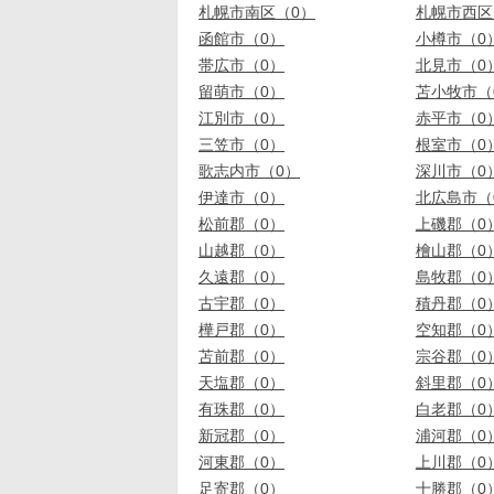
札幌市南区（0）
札幌市西区
函館市（0）
小樽市（0
帯広市（0）
北見市（0
留萌市（0）
苫小牧市（
江別市（0）
赤平市（0
三笠市（0）
根室市（0
歌志内市（0）
深川市（0
伊達市（0）
北広島市（
松前郡（0）
上磯郡（0
山越郡（0）
檜山郡（0
久遠郡（0）
島牧郡（0
古宇郡（0）
積丹郡（0
樺戸郡（0）
空知郡（0
苫前郡（0）
宗谷郡（0
天塩郡（0）
斜里郡（0
有珠郡（0）
白老郡（0
新冠郡（0）
浦河郡（0
河東郡（0）
上川郡（0
足寄郡（0）
十勝郡（0