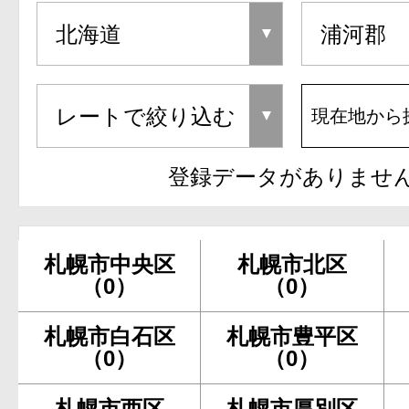
現在地から
登録データがありませ
札幌市中央区
札幌市北区
（0）
（0）
札幌市白石区
札幌市豊平区
（0）
（0）
札幌市西区
札幌市厚別区