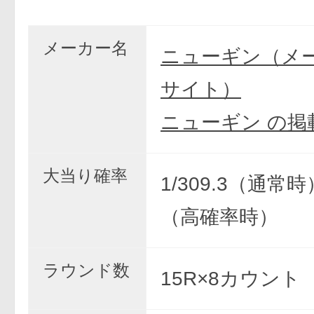
メーカー名
ニューギン（メ
サイト）
ニューギン の掲
大当り確率
1/309.3（通常時）
（高確率時）
ラウンド数
15R×8カウント