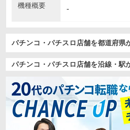
機種概要
-
パチンコ・パチスロ店舗を都道府県
パチンコ・パチスロ店舗を沿線・駅