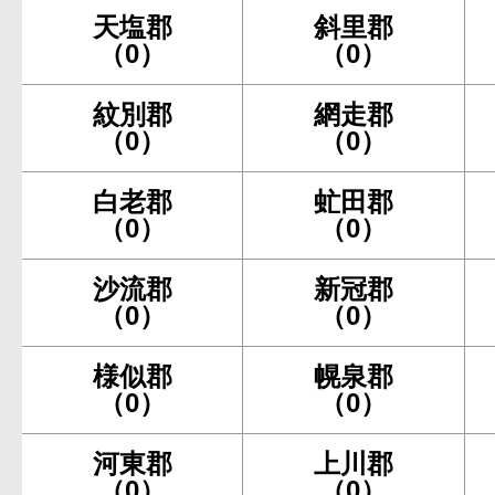
天塩郡
斜里郡
（0）
（0）
紋別郡
網走郡
（0）
（0）
白老郡
虻田郡
（0）
（0）
沙流郡
新冠郡
（0）
（0）
様似郡
幌泉郡
（0）
（0）
河東郡
上川郡
（0）
（0）