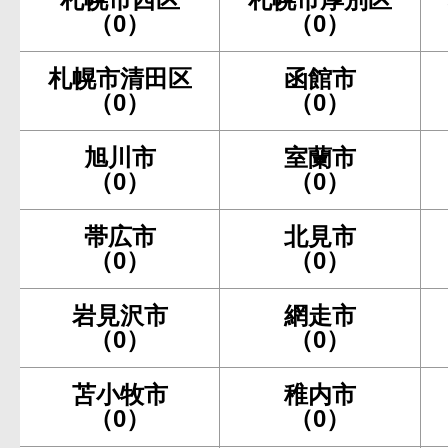
（0）
（0）
札幌市清田区
函館市
（0）
（0）
旭川市
室蘭市
（0）
（0）
帯広市
北見市
（0）
（0）
岩見沢市
網走市
（0）
（0）
苫小牧市
稚内市
（0）
（0）