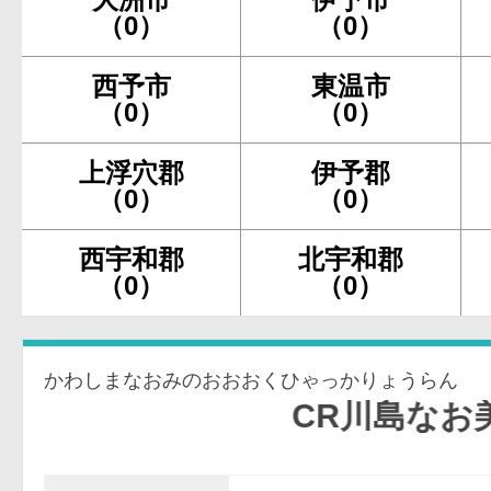
（0）
（0）
西予市
東温市
（0）
（0）
上浮穴郡
伊予郡
（0）
（0）
西宇和郡
北宇和郡
（0）
（0）
かわしまなおみのおおおくひゃっかりょうらん
CR川島なお美の大