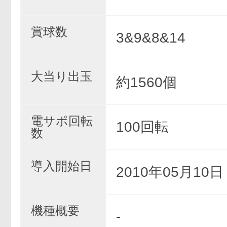
賞球数
3&9&8&14
大当り出玉
約1560個
電サポ回転
100回転
数
導入開始日
2010年05月10
機種概要
-