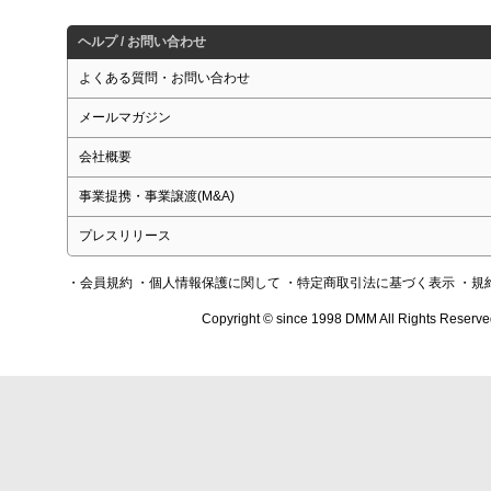
ヘルプ / お問い合わせ
よくある質問・お問い合わせ
メールマガジン
会社概要
事業提携・事業譲渡(M&A)
プレスリリース
・会員規約
・個人情報保護に関して
・特定商取引法に基づく表示
・規
Copyright © since 1998 DMM All Rights Reserve