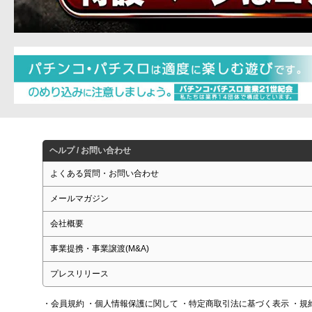
ヘルプ / お問い合わせ
よくある質問・お問い合わせ
メールマガジン
会社概要
事業提携・事業譲渡(M&A)
プレスリリース
・会員規約
・個人情報保護に関して
・特定商取引法に基づく表示
・規