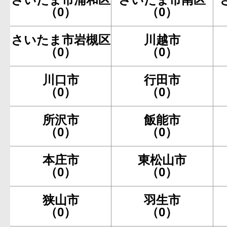
（0）
（0）
さいたま市岩槻区
川越市
（0）
（0）
川口市
行田市
（0）
（0）
所沢市
飯能市
（0）
（0）
本庄市
東松山市
（0）
（0）
狭山市
羽生市
（0）
（0）