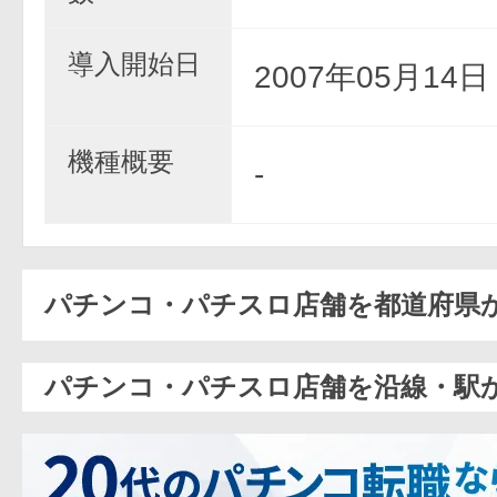
導入開始日
2007年05月14
機種概要
-
パチンコ・パチスロ店舗を都道府県
パチンコ・パチスロ店舗を沿線・駅