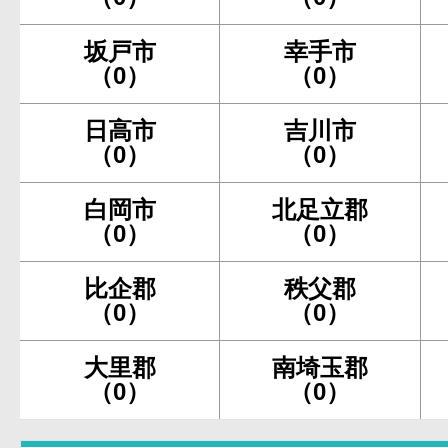
坂戸市
幸手市
（0）
（0）
日高市
吉川市
（0）
（0）
白岡市
北足立郡
（0）
（0）
比企郡
秩父郡
（0）
（0）
大里郡
南埼玉郡
（0）
（0）