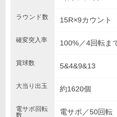
ラウンド数
15R×9カウント
確変突入率
100%／4回転ま
賞球数
5&4&9&13
大当り出玉
約1620個
電サポ回転
電サポ／50回転
数