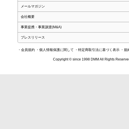
メールマガジン
会社概要
事業提携・事業譲渡(M&A)
プレスリリース
・会員規約
・個人情報保護に関して
・特定商取引法に基づく表示
・規
Copyright © since 1998 DMM All Rights Reserve