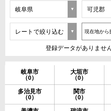
現在地から
登録データがありませ
岐阜市
大垣市
（0）
（0）
多治見市
関市
（0）
（0）
美濃市
瑞浪市