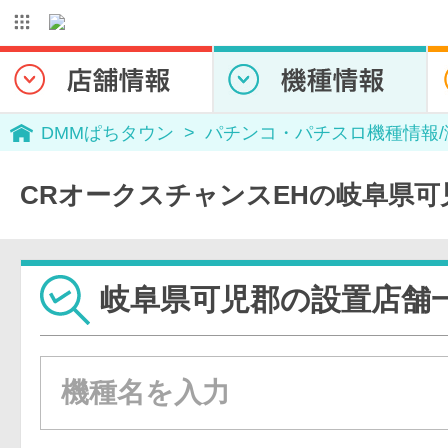
DMMぱちタウン
パチンコ・パチスロ機種情報
CRオークスチャンスEHの岐阜県可
岐阜県可児郡の設置店舗