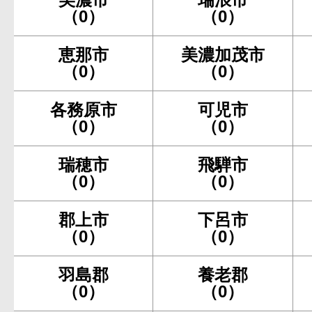
（0）
（0）
恵那市
美濃加茂市
（0）
（0）
各務原市
可児市
（0）
（0）
瑞穂市
飛騨市
（0）
（0）
郡上市
下呂市
（0）
（0）
羽島郡
養老郡
（0）
（0）