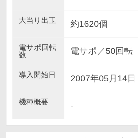
大当り出玉
約1620個
電サポ回転
電サポ／50回転
数
導入開始日
2007年05月14
機種概要
-