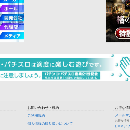
お問い合わせ・規約
お得な情
メールマ
ご利用規約
お得な情報
個人情報の取り扱いについて
DMMア