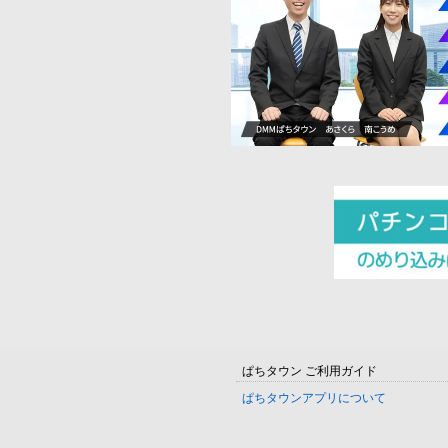
ぱちタウン ご利用ガイド
ぱちタウンアプリについて