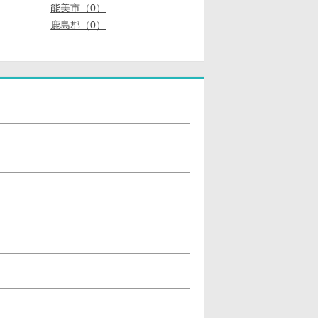
能美市（0）
鹿島郡（0）