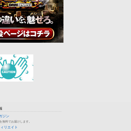
報
ガジン
を無料でお届けします。
フィリエイト