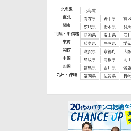
北海道
北海道
東北
青森県
岩手県
宮
関東
茨城県
栃木県
群
北陸・甲信越
新潟県
富山県
石
東海
岐阜県
静岡県
愛
関西
滋賀県
京都府
大
中国
鳥取県
島根県
岡
四国
徳島県
香川県
愛
九州・沖縄
福岡県
佐賀県
長