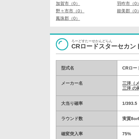
加賀市（0）
羽咋市（0
野々市市（0）
能美郡（0
鳳珠郡（0）
ろーどすたーせかんどらん
CRロードスターセカン
型式名
CRロー
メーカー名
三洋（
三洋 の
大当り確率
1/393
ラウンド数
実質8or
確変突入率
75%