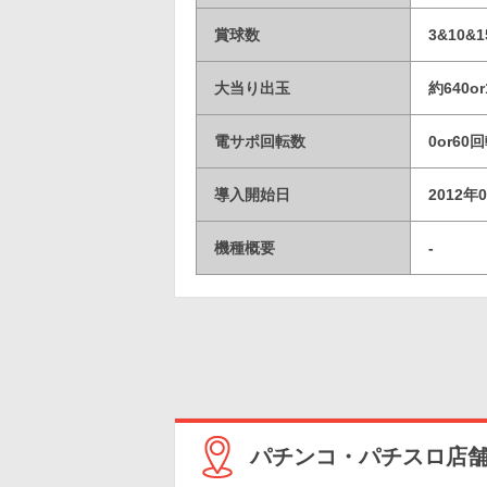
賞球数
3&10&1
大当り出玉
約640or
電サポ回転数
0or60
導入開始日
2012年
機種概要
-
パチンコ・パチスロ店