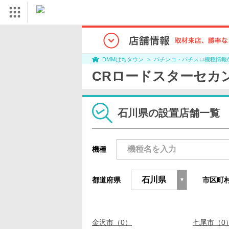
パチンコ・パチスロ機種情報
DMMぱちタウン
CRロードスターセカ
石川県の設置店舗一覧
機種
都道府県
市区町
金沢市（0）
七尾市（0