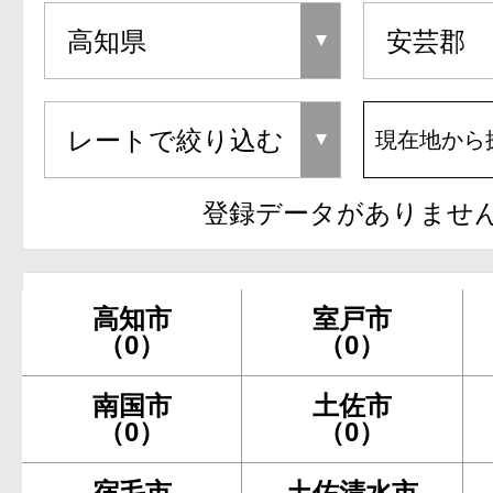
現在地から
登録データがありませ
高知市
室戸市
（0）
（0）
南国市
土佐市
（0）
（0）
宿毛市
土佐清水市