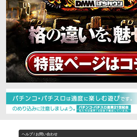
ヘルプ / お問い合わせ