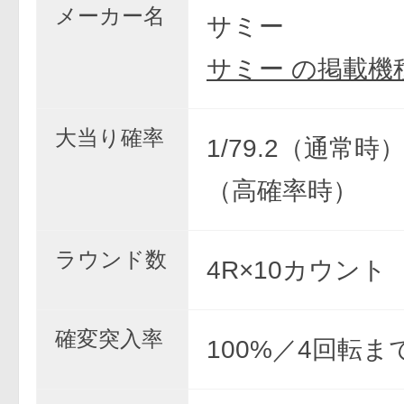
メーカー名
サミー
サミー の掲載機
大当り確率
1/79.2（通常時） 
（高確率時）
ラウンド数
4R×10カウント
確変突入率
100%／4回転ま