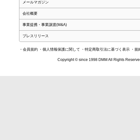
メールマガジン
会社概要
事業提携・事業譲渡(M&A)
プレスリリース
・会員規約
・個人情報保護に関して
・特定商取引法に基づく表示
・規
Copyright © since 1998 DMM All Rights Reserve