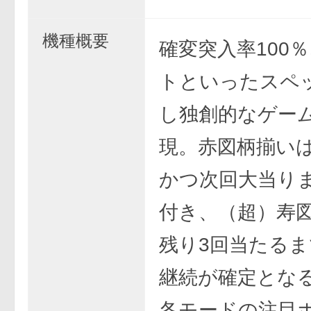
機種概要
確変突入率100
トといったスペ
し独創的なゲー
現。赤図柄揃い
かつ次回大当り
付き、（超）寿
残り3回当たる
継続が確定とな
各モードの注目