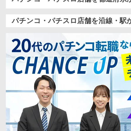
パチンコ・パチスロ店舗を沿線・駅