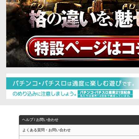
ヘルプ / お問い合わせ
よくある質問・お問い合わせ