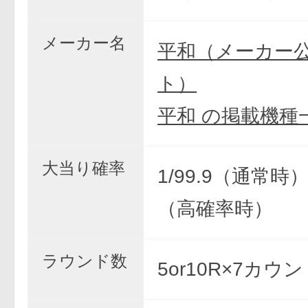
メーカー名
平和（メーカー
ト）
平和 の掲載機種
大当り確率
1/99.9（通常時） 
（高確率時）
ラウンド数
5or10R×7カウ