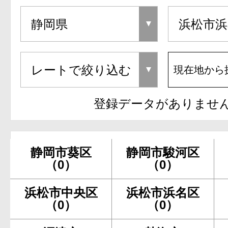
現在地から
登録データがありませ
静岡市葵区
静岡市駿河区
（0）
（0）
浜松市中央区
浜松市浜名区
（0）
（0）