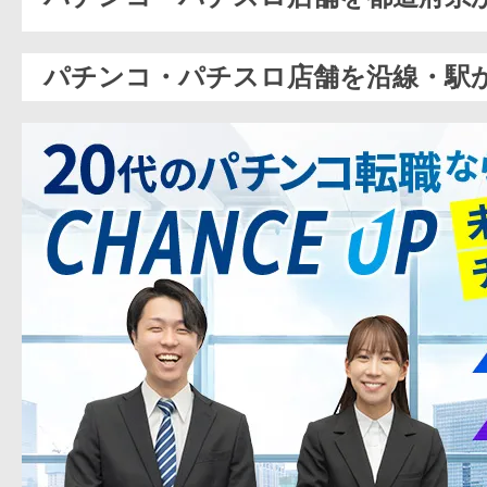
パチンコ・パチスロ店舗を沿線・駅