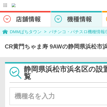
DMMぱちタウン
パチンコ・パチスロ機種情報
CR黄門ちゃま寿 9AWの静岡県浜松市
静岡県浜松市浜名区の設
覧