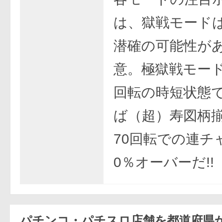
は、獄戦モード
潜確の可能性が
意。極獄戦モードは
回転の時短状態
ば（超）寿図柄
70回転での連チ
0％オーバーだ!!
パチンコ・パチスロ店舗を都道府県