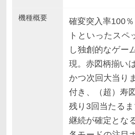
機種概要
確変突入率100
トといったスペ
し独創的なゲー
現。赤図柄揃い
かつ次回大当り
付き、（超）寿
残り3回当たる
継続が確定とな
各モードの注目