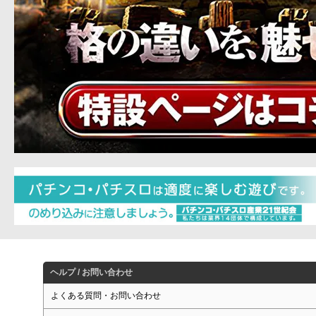
ヘルプ / お問い合わせ
よくある質問・お問い合わせ