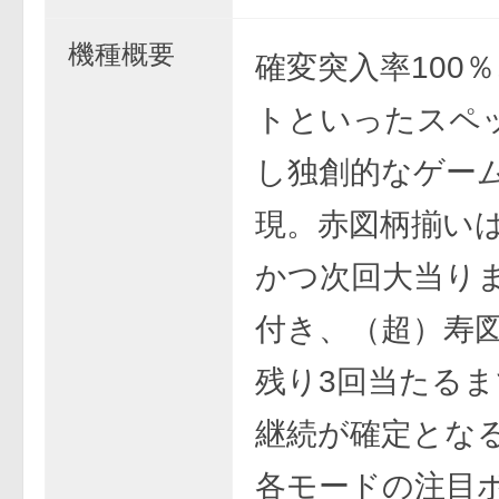
機種概要
確変突入率100
トといったスペ
し独創的なゲー
現。赤図柄揃い
かつ次回大当り
付き、（超）寿
残り3回当たる
継続が確定とな
各モードの注目