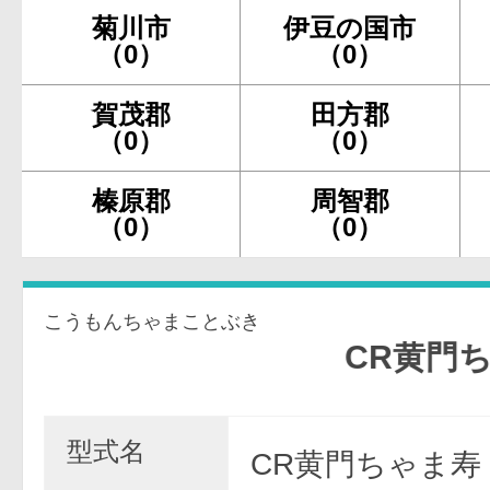
菊川市
伊豆の国市
（0）
（0）
賀茂郡
田方郡
（0）
（0）
榛原郡
周智郡
（0）
（0）
こうもんちゃまことぶき
CR黄門ちゃま寿
型式名
CR黄門ちゃま寿 