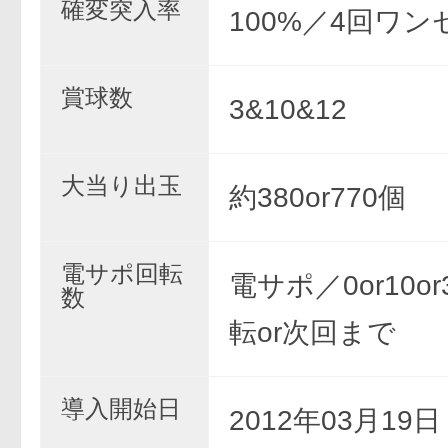
確変突入率
100%／4回ワン
賞球数
3&10&12
大当り出玉
約380or770個
電サポ回転
電サポ／0or10or
数
転or次回まで
導入開始日
2012年03月19