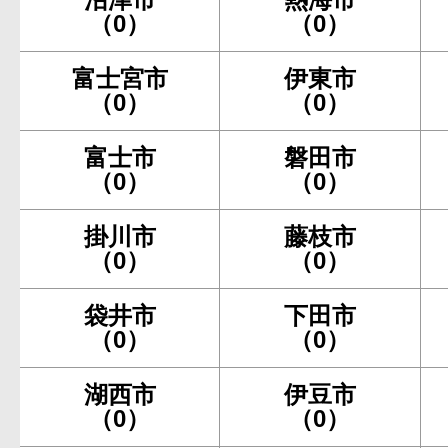
（0）
（0）
富士宮市
伊東市
（0）
（0）
富士市
磐田市
（0）
（0）
掛川市
藤枝市
（0）
（0）
袋井市
下田市
（0）
（0）
湖西市
伊豆市
（0）
（0）