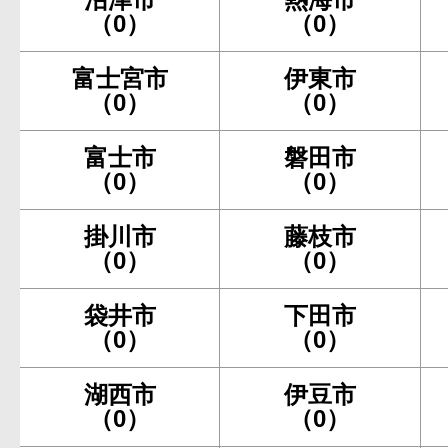
（0）
（0）
富士宮市
伊東市
（0）
（0）
富士市
磐田市
（0）
（0）
掛川市
藤枝市
（0）
（0）
袋井市
下田市
（0）
（0）
湖西市
伊豆市
（0）
（0）