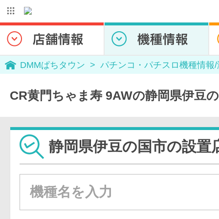
DMMぱちタウン
パチンコ・パチスロ機種情報
CR黄門ちゃま寿 9AWの静岡県伊豆
静岡県伊豆の国市の設置