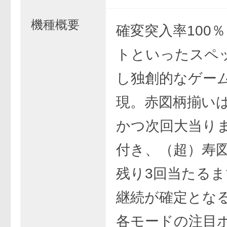
機種概要
確変突入率100
トといったスペ
し独創的なゲー
現。赤図柄揃い
かつ次回大当り
付き、（超）寿
残り3回当たる
継続が確定とな
各モードの注目