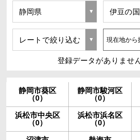
現在地から
登録データがありませ
静岡市葵区
静岡市駿河区
（0）
（0）
浜松市中央区
浜松市浜名区
（0）
（0）
沼津市
熱海市