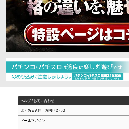
ヘルプ / お問い合わせ
よくある質問・お問い合わせ
メールマガジン