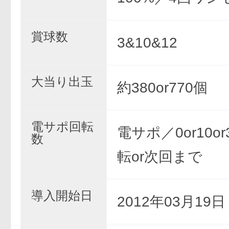
賞球数
3&10&12
大当り出玉
約380or770個
電サポ回転
電サポ／0or10or
数
転or次回まで
導入開始日
2012年03月19