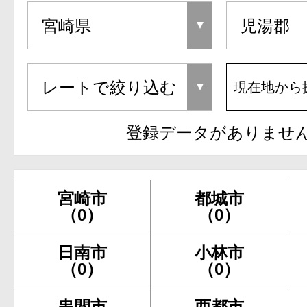
現在地から
登録データがありませ
宮崎市
都城市
（0）
（0）
日南市
小林市
（0）
（0）
串間市
西都市