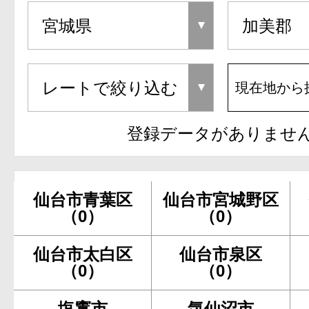
現在地から
登録データがありませ
仙台市青葉区
仙台市宮城野区
（0）
（0）
仙台市太白区
仙台市泉区
（0）
（0）
塩竃市
気仙沼市