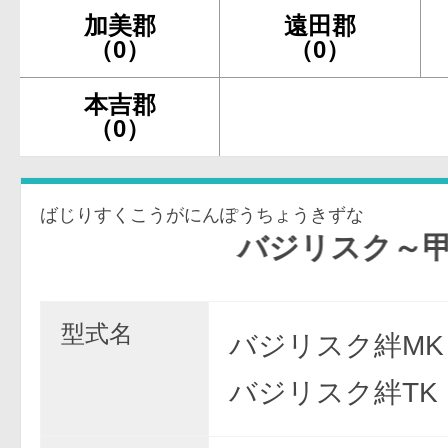
加美郡
遠田郡
（0）
（0）
本吉郡
（0）
ばじりすくこうがにんぽうちょうきずな
バジリスク～甲賀忍
型式名
バジリスク絆MK
バジリスク絆TK