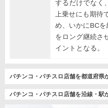
するだけでなく
上乗せにも期待
め、いかにBCを
をロング継続さ
イントとなる。
パチンコ・パチスロ店舗を都道府県
パチンコ・パチスロ店舗を沿線・駅