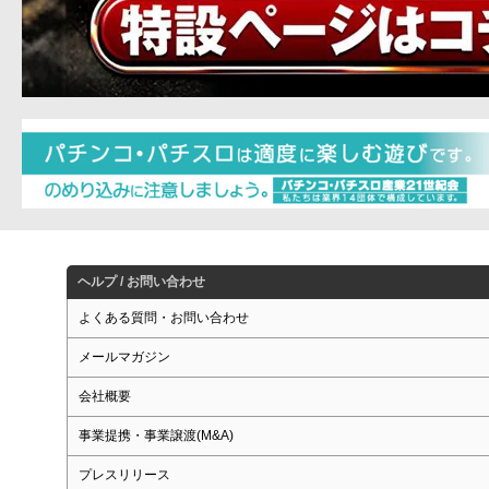
ヘルプ / お問い合わせ
よくある質問・お問い合わせ
メールマガジン
会社概要
事業提携・事業譲渡(M&A)
プレスリリース