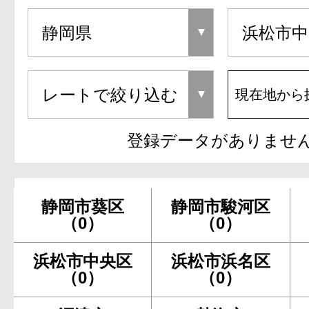
現在地から
登録データがありませ
静岡市葵区
静岡市駿河区
（0）
（0）
浜松市中央区
浜松市浜名区
（0）
（0）