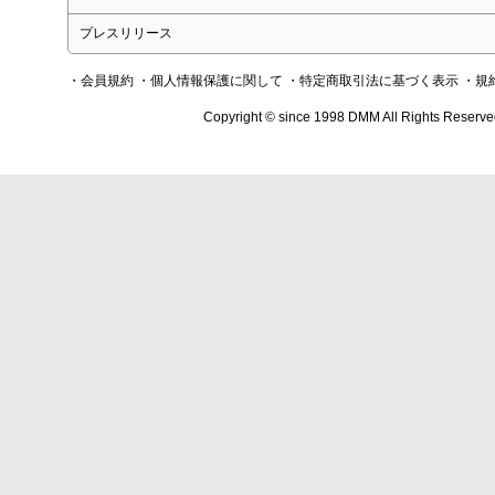
プレスリリース
・会員規約
・個人情報保護に関して
・特定商取引法に基づく表示
・規
Copyright © since 1998 DMM All Rights Reserve