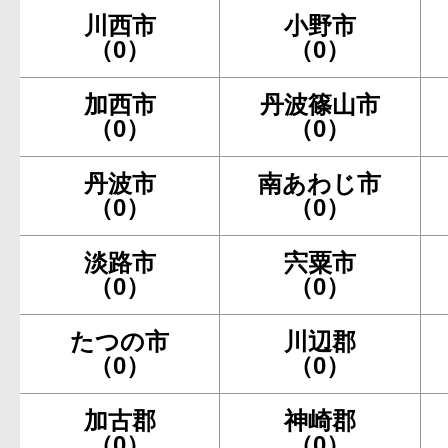
川西市
小野市
（0）
（0）
加西市
丹波篠山市
（0）
（0）
丹波市
南あわじ市
（0）
（0）
淡路市
宍粟市
（0）
（0）
たつの市
川辺郡
（0）
（0）
加古郡
神崎郡
（0）
（0）