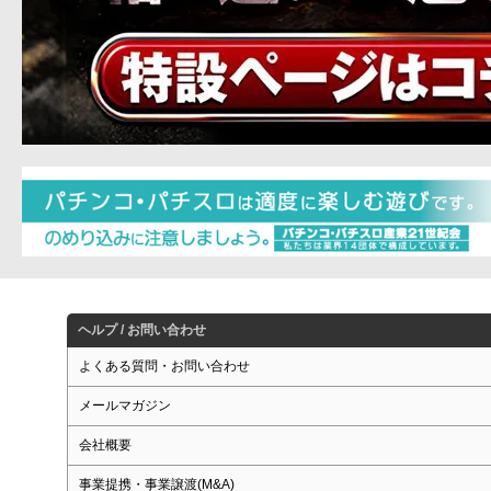
ヘルプ / お問い合わせ
よくある質問・お問い合わせ
メールマガジン
会社概要
事業提携・事業譲渡(M&A)