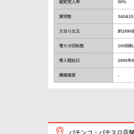
確変突入率
50%
賞球数
3&5&15
大当り出玉
約1890
電サポ回転数
100回転
導入開始日
2005年
機種概要
-
パチンコ・パチスロ店