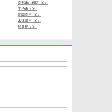
京都市山科区（0）
宇治市（0）
長岡京市（0）
木津川市（0）
船井郡（0）