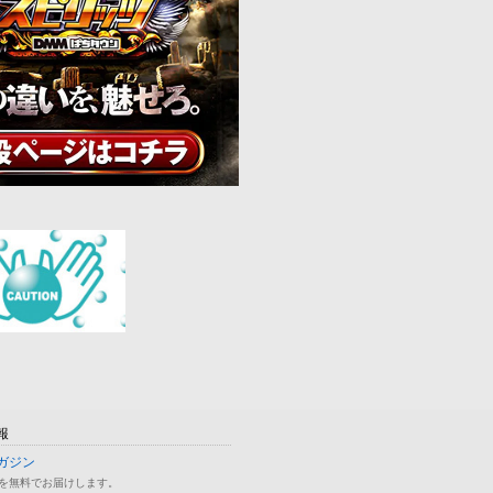
報
ガジン
を無料でお届けします。