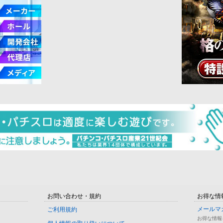
お問い合わせ・規約
お得な情
メールマ
ご利用規約
お得な情報