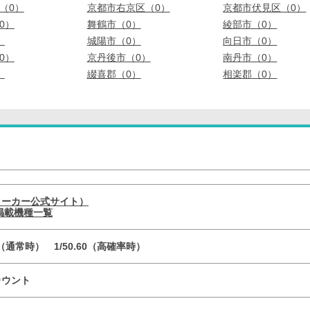
（0）
京都市右京区（0）
京都市伏見区（0）
0）
舞鶴市（0）
綾部市（0）
）
城陽市（0）
向日市（0）
0）
京丹後市（0）
南丹市（0）
）
綴喜郡（0）
相楽郡（0）
メーカー公式サイト）
掲載機種一覧
.5（通常時） 1/50.60（高確率時）
9カウント