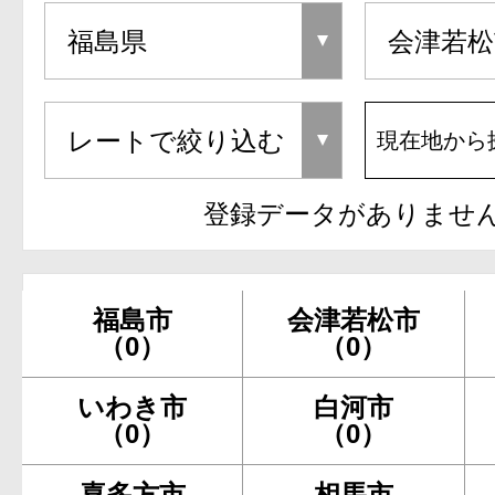
現在地から
登録データがありませ
福島市
会津若松市
（0）
（0）
いわき市
白河市
（0）
（0）
喜多方市
相馬市