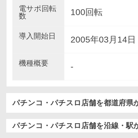
電サポ回転
100回転
数
導入開始日
2005年03月14
機種概要
-
パチンコ・パチスロ店舗を都道府県
パチンコ・パチスロ店舗を沿線・駅