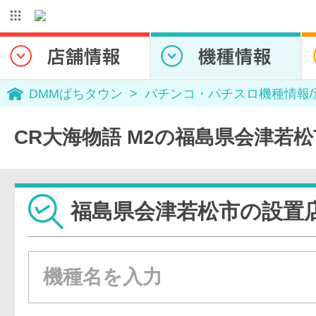
DMMぱちタウン
パチンコ・パチスロ機種情報
CR大海物語 M2の福島県会津若
福島県会津若松市の設置